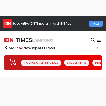
Baca artikel
IDN Times
lainnya di IDN App
Install
LAMPUNG
Home
Food
News
Sport
Travel
For
Indonesia Summit 2026
Soccer Times
Iklanin 
You