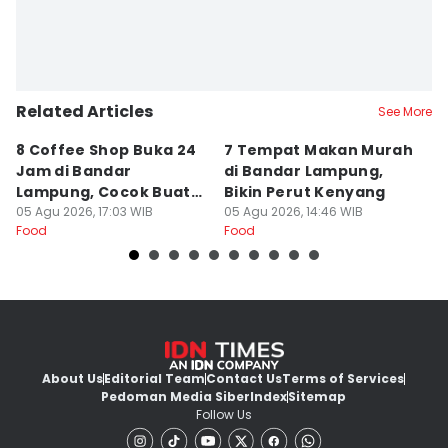
Related Articles
See More
8 Coffee Shop Buka 24
7 Tempat Makan Murah
Ni
Jam di Bandar
di Bandar Lampung,
L
Lampung, Cocok Buat
Bikin Perut Kenyang
J
Begadang
05 Agu 2026, 17:03 WIB
05 Agu 2026, 14:46 WIB
L
29
Food
Food
Fo
About Us
Editorial Team
Contact Us
Terms of Services
Pedoman Media Siber
Index
Sitemap
Follow Us