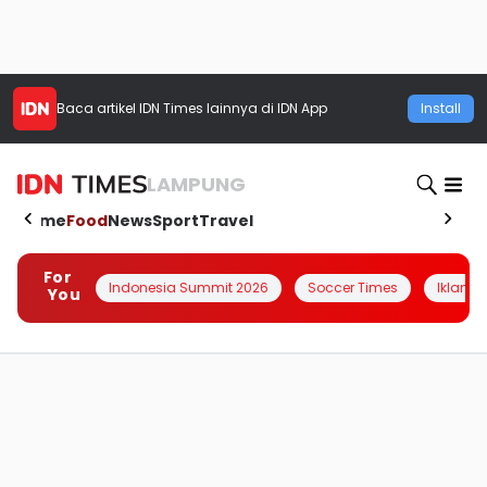
Baca artikel
IDN Times
lainnya di IDN App
Install
LAMPUNG
Home
Food
News
Sport
Travel
For
Indonesia Summit 2026
Soccer Times
Iklanin 
You