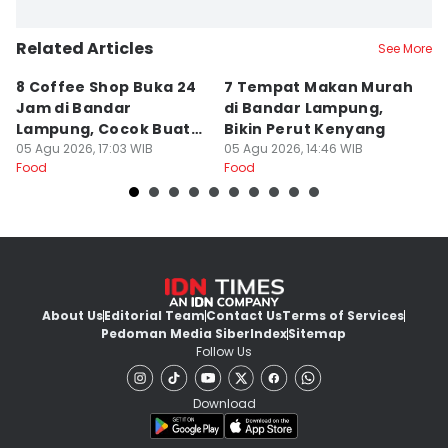
Related Articles
See More
8 Coffee Shop Buka 24
7 Tempat Makan Murah
Ni
Jam di Bandar
di Bandar Lampung,
L
Lampung, Cocok Buat
Bikin Perut Kenyang
J
Begadang
05 Agu 2026, 17:03 WIB
05 Agu 2026, 14:46 WIB
L
29
Food
Food
Fo
About Us
Editorial Team
Contact Us
Terms of Services
Pedoman Media Siber
Index
Sitemap
Follow Us
Download