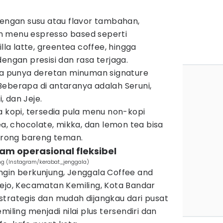
dengan susu atau flavor tambahan,
n menu espresso based seperti
illa latte, greentea coffee, hingga
dengan presisi dan rasa terjaga.
uga punya deretan minuman signature
Beberapa di antaranya adalah Seruni,
 dan Jeje.
a kopi, tersedia pula menu non-kopi
ea, chocolate, mikka, dan lemon tea bisa
gkrong bareng teman.
 jam operasional fleksibel
ng (Instagram/kerabat_jenggala)
ngin berkunjung, Jenggala Coffee and
Rejo, Kecamatan Kemiling, Kota Bandar
strategis dan mudah dijangkau dari pusat
miling menjadi nilai plus tersendiri dan