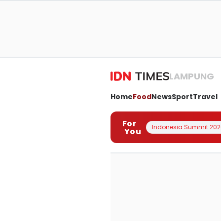
LAMPUNG
Home
Food
News
Sport
Travel
For
Indonesia Summit 202
You