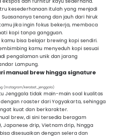
 ekspos dan furnitur kayu sederhana.
stru kesederhanaan itulah yang menjadi
 Suasananya tenang dan jauh dari hiruk
kamu jika ingin fokus bekerja, membaca
ati kopi tanpa gangguan.
 kamu bisa belajar brewing kopi sendiri.
membimbing kamu menyeduh kopi sesuai
 jadi pengalaman unik dan jarang
 Bandar Lampung.
dari manual brew hingga signature
ng (Instagram/kerabat_jenggala)
u Jenggala tidak main-main soal kualitas
 dengan roaster dari Yogyakarta, sehingga
ngat kuat dan berkarakter.
ual brew, di sini tersedia beragam
, Japanese drip, Vietnam drip, hingga
bisa disesuaikan dengan selera dan