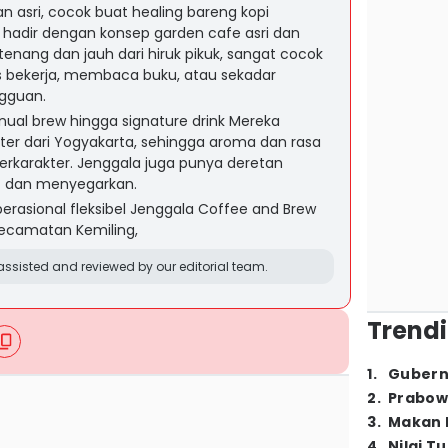
 asri, cocok buat healing bareng kopi
 hadir dengan konsep garden cafe asri dan
enang dan jauh dari hiruk pikuk, sangat cocok
us bekerja, membaca buku, atau sekadar
gguan.
anual brew hingga signature drink Mereka
er dari Yogyakarta, sehingga aroma dan rasa
erkarakter. Jenggala juga punya deretan
f dan menyegarkan.
perasional fleksibel Jenggala Coffee and Brew
 Kecamatan Kemiling,
ssisted and reviewed by our editorial team.
Trendi
1
.
Gubern
2
.
Prabow
3
.
Makan B
4
.
Nilai T