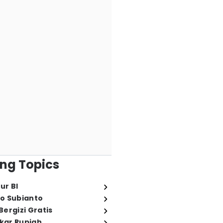
ng Topics
ur BI
o Subianto
ergizi Gratis
ukar Rupiah