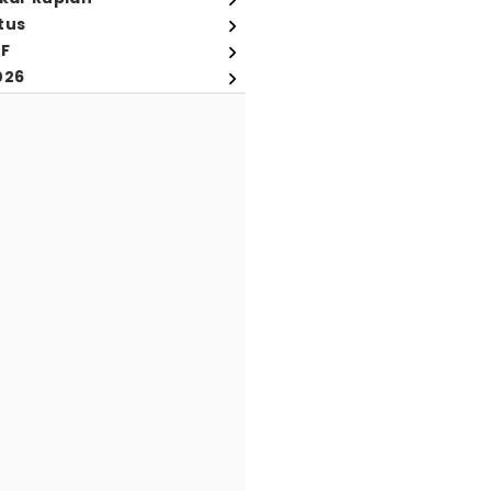
tus
FF
026