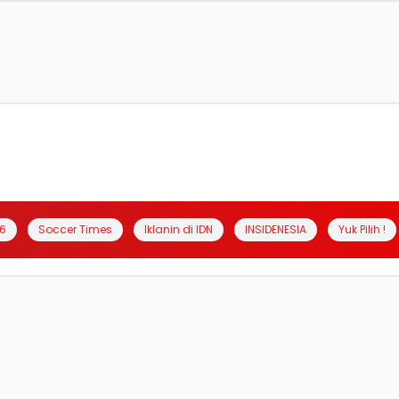
6
Soccer Times
Iklanin di IDN
INSIDENESIA
Yuk Pilih !