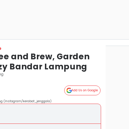
e
ee and Brew, Garden
ozy Bandar Lampung
ng
Add Us on Google
ng (Instagram/kerabat_jenggala)