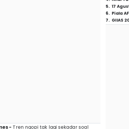
5
.
17 Agus
6
.
Piala A
7
.
GIIAS 2
mes -
Tren ngopi tak lagi sekadar soal