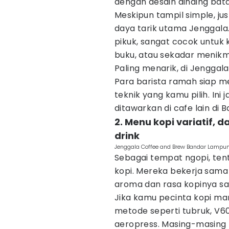
dengan desain dinding bata
Meskipun tampil simple, ju
daya tarik utama Jenggala.
pikuk, sangat cocok untuk 
buku, atau sekadar menikm
Paling menarik, di Jenggala
Para barista ramah siap 
teknik yang kamu pilih. Ini
ditawarkan di cafe lain di
2. Menu kopi variatif, 
drink
Jenggala Coffee and Brew Bandar Lampu
Sebagai tempat ngopi, tent
kopi. Mereka bekerja sama
aroma dan rasa kopinya sa
Jika kamu pecinta kopi man
metode seperti tubruk, V60
aeropress. Masing-masing 