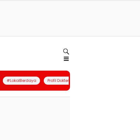
#LokalBerdaya
Profil Dokter
Quiz
Join Community