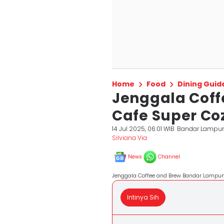
Home
Food
Dining Guid
Jenggala Coff
Cafe Super C
14 Jul 2025, 06:01 WIB
Bandar Lampu
Silviana Via
News
Channel
Jenggala Coffee and Brew Bandar Lampu
Intinya Sih