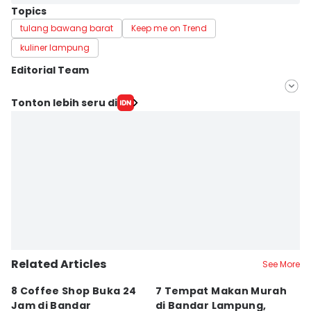
Topics
tulang bawang barat
Keep me on Trend
kuliner lampung
Editorial Team
Editor
Tonton lebih seru di
Silviana
Editor
Martin Tobing
Related Articles
See More
8 Coffee Shop Buka 24
7 Tempat Makan Murah
Ni
Jam di Bandar
di Bandar Lampung,
L