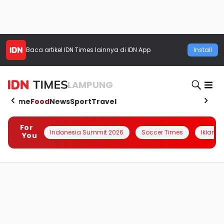
Baca artikel
IDN Times
lainnya di IDN App
Install
LAMPUNG
Home
Food
News
Sport
Travel
For
Indonesia Summit 2026
Soccer Times
Iklanin 
You