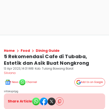
Home
Food
Dining Guide
5 Rekomendasi Cafe di Tubaba,
Estetik dan Asik Buat Nongkrong
13 Apr 2023, 14:01 WIB
Kab. Tulang Bawang Barat
Silviana
News
Channel
Add Us on Google
infokopilpg
Share Article