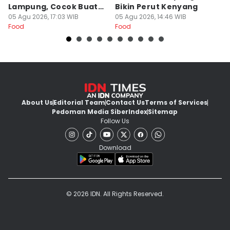
Lampung, Cocok Buat
Bikin Perut Kenyang
J
Begadang
05 Agu 2026, 17:03 WIB
05 Agu 2026, 14:46 WIB
L
29
Food
Food
Fo
About Us
Editorial Team
Contact Us
Terms of Services
Pedoman Media Siber
Index
Sitemap
Follow Us
Download
© 2026 IDN. All Rights Reserved.