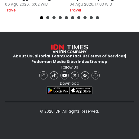
06 Agu 2026, 16:02 WIB
Utama
04 Agu 2026, 17:03 WIB
26
Travel
Travel
Tr
About Us
Editorial Team
Contact Us
Terms of Services
Pedoman Media Siber
Index
Sitemap
Follow Us
Download
© 2026 IDN. All Rights Reserved.