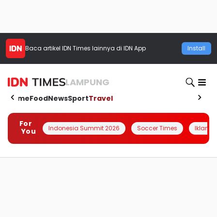
Baca artikel
IDN Times
lainnya di IDN App
Install
LAMPUNG
Home
Food
News
Sport
Travel
For
Indonesia Summit 2026
Soccer Times
Iklanin 
You