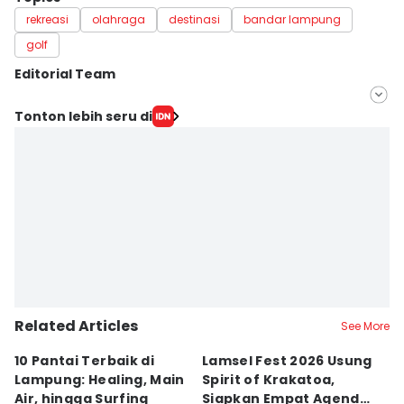
rekreasi
olahraga
destinasi
bandar lampung
golf
Editorial Team
Editor
Tonton lebih seru di
Hafidz Trijatnika
Editor
Silviana
Related Articles
See More
10 Pantai Terbaik di
Lamsel Fest 2026 Usung
Ho
Lampung: Healing, Main
Spirit of Krakatoa,
La
Air, hingga Surfing
Siapkan Empat Agenda
B