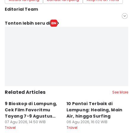
Editorial Team
Editor
Tonton lebih seru di
Rohmah Mustaurida
Editor
Martin Tobing
Related Articles
See More
9 Bioskop di Lampung,
10 Pantai Terbaik di
L
Cek Film Favoritmu
Lampung: Healing, Main
Sp
Tayang 7-9 Agustus
Air, hingga Surfing
S
2026
07 Agu 2026, 14:50 WIB
06 Agu 2026, 16:02 WIB
U
04
Travel
Travel
Tr