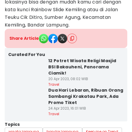
lokasinya bisa dengan mudah kamu cari dengan
kata kunci Rainbow Slide Kemiling atau di Jalan
Teuku Cik Ditiro, Sumber Agung, Kecamatan
Kemiling, Bandar Lampung.
Share Article
Curated For You
12 Potret Wisata Religi Masjid
BSI Bakauheni, Panorama
Ciamik!
20 Apr 2023, 08:02 WIB
Travel
Dua Hari Lebaran, Ribuan Orang
Sambangi Krakatau Park, Ada
Promo Tiket
24 Apr 2023, 16:01 WIB
Travel
Topics
wisata lampung
bandar lampung
Keep me on Trend