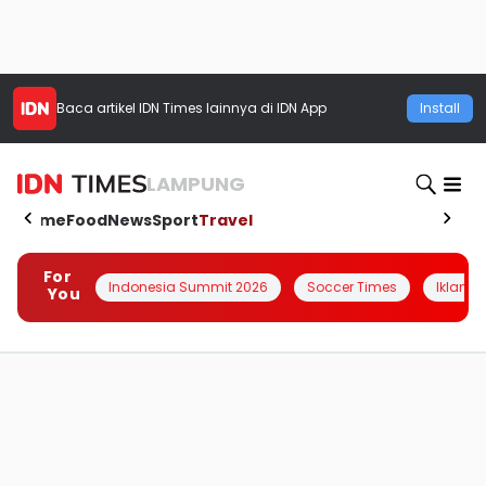
Baca artikel
IDN Times
lainnya di IDN App
Install
LAMPUNG
Home
Food
News
Sport
Travel
For
Indonesia Summit 2026
Soccer Times
Iklanin 
You