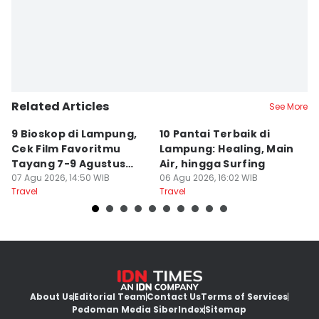
Related Articles
See More
9 Bioskop di Lampung,
10 Pantai Terbaik di
L
Cek Film Favoritmu
Lampung: Healing, Main
Sp
Tayang 7-9 Agustus
Air, hingga Surfing
S
2026
07 Agu 2026, 14:50 WIB
06 Agu 2026, 16:02 WIB
U
04
Travel
Travel
Tr
About Us
Editorial Team
Contact Us
Terms of Services
Pedoman Media Siber
Index
Sitemap