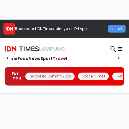
Baca artikel
IDN Times
lainnya di IDN App
Install
LAMPUNG
Home
Food
News
Sport
Travel
For
Indonesia Summit 2026
Soccer Times
Iklanin 
You