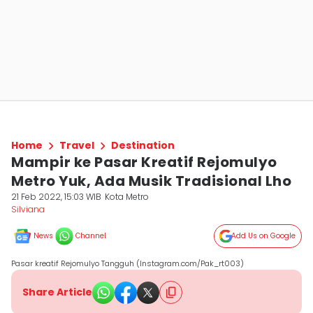
Home
Travel
Destination
Mampir ke Pasar Kreatif Rejomulyo
Metro Yuk, Ada Musik Tradisional Lho
21 Feb 2022, 15:03 WIB
Kota Metro
Silviana
News
Channel
Add Us on Google
Pasar kreatif Rejomulyo Tangguh (Instagram.com/Pak_rt003)
Share Article