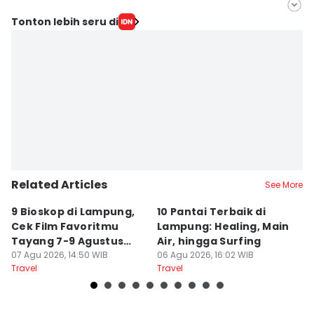
Editor
Tonton lebih seru di
Silviana
Editor
Martin Tobing
Related Articles
See More
9 Bioskop di Lampung,
10 Pantai Terbaik di
L
Cek Film Favoritmu
Lampung: Healing, Main
Sp
Tayang 7-9 Agustus
Air, hingga Surfing
S
2026
07 Agu 2026, 14:50 WIB
06 Agu 2026, 16:02 WIB
U
04
Travel
Travel
Tr