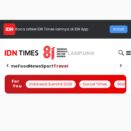
Baca artikel
IDN Times
lainnya di IDN App
Install
LAMPUNG
Home
Food
News
Sport
Travel
For
Indonesia Summit 2026
Soccer Times
Iklanin 
You