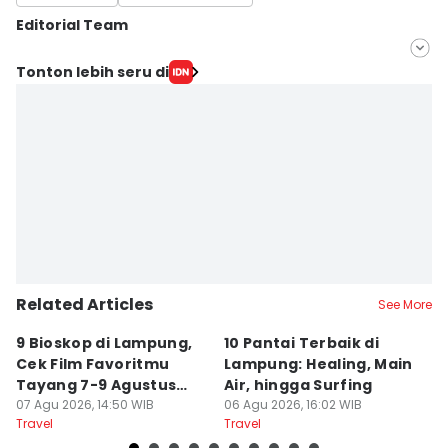
Editorial Team
Editor
Tonton lebih seru di
Silviana
Editor
Martin Tobing
Related Articles
See More
9 Bioskop di Lampung,
10 Pantai Terbaik di
L
Cek Film Favoritmu
Lampung: Healing, Main
Sp
Tayang 7-9 Agustus
Air, hingga Surfing
S
2026
07 Agu 2026, 14:50 WIB
06 Agu 2026, 16:02 WIB
U
04
Travel
Travel
Tr