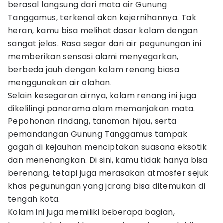
berasal langsung dari mata air Gunung
Tanggamus, terkenal akan kejernihannya. Tak
heran, kamu bisa melihat dasar kolam dengan
sangat jelas. Rasa segar dari air pegunungan ini
memberikan sensasi alami menyegarkan,
berbeda jauh dengan kolam renang biasa
menggunakan air olahan.
Selain kesegaran airnya, kolam renang ini juga
dikelilingi panorama alam memanjakan mata.
Pepohonan rindang, tanaman hijau, serta
pemandangan Gunung Tanggamus tampak
gagah di kejauhan menciptakan suasana eksotik
dan menenangkan. Di sini, kamu tidak hanya bisa
berenang, tetapi juga merasakan atmosfer sejuk
khas pegunungan yang jarang bisa ditemukan di
tengah kota.
Kolam ini juga memiliki beberapa bagian,