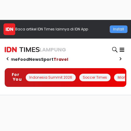
Baca artikel
IDN Times
lainnya di IDN App
Install
LAMPUNG
Home
Food
News
Sport
Travel
For
Indonesia Summit 2026
Soccer Times
Iklanin 
You