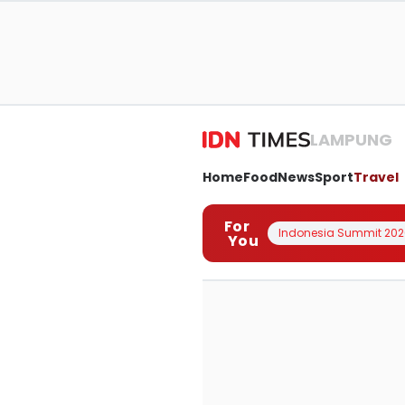
LAMPUNG
Home
Food
News
Sport
Travel
For
Indonesia Summit 202
You