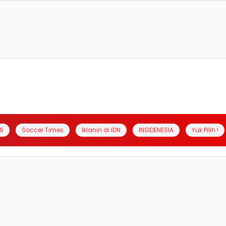
6
Soccer Times
Iklanin di IDN
INSIDENESIA
Yuk Pilih !