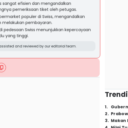
iss sangat efisien dan mengandalkan
gnya pemeriksaan tiket oleh petugas.
upermarket populer di Swiss, mengandalkan
am melakukan pembayaran.
di pedesaan Swiss menunjukkan kepercayaan
u yang tinggi.
ssisted and reviewed by our editorial team.
Trendi
1
.
Gubern
2
.
Prabow
3
.
Makan B
4
.
Nilai T