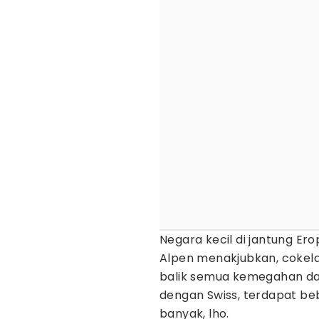
Negara kecil di jantung Ero
Alpen menakjubkan, cokela
balik semua kemegahan dan
dengan Swiss, terdapat beb
banyak, lho.