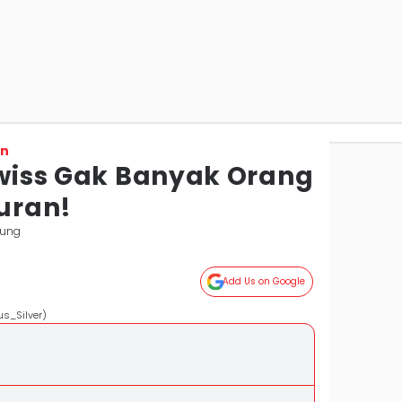
on
Swiss Gak Banyak Orang
juran!
pung
Add Us on Google
us_Silver)