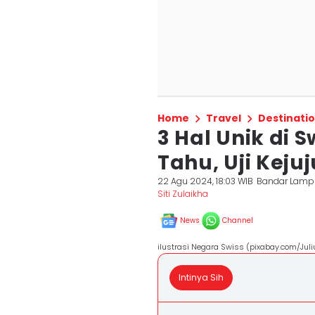
Home
Travel
Destinati
3 Hal Unik di 
Tahu, Uji Keju
22 Agu 2024, 18:03 WIB
Bandar Lam
Siti Zulaikha
News
Channel
ilustrasi Negara Swiss (pixabay.com/Juli
Intinya Sih