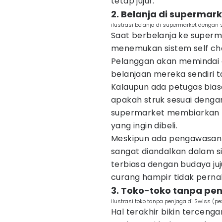
tetap jujur.
2. Belanja di supermar
ilustrasi belanja di supermarket dengan
Saat berbelanja ke superma
menemukan sistem self che
Pelanggan akan memindai
belanjaan mereka sendiri t
Kalaupun ada petugas bi
apakah struk sesuai denga
supermarket membiarkan p
yang ingin dibeli.
Meskipun ada pengawasan 
sangat diandalkan dalam si
terbiasa dengan budaya juj
curang hampir tidak pernah
3. Toko-toko tanpa pe
ilustrasi toko tanpa penjaga di Swiss (p
Hal terakhir bikin terceng