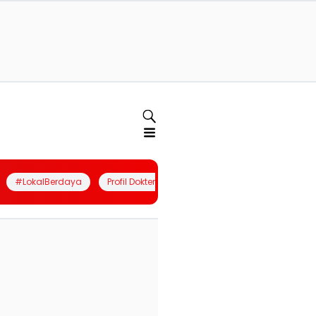
#LokalBerdaya
Profil Dokter
Quiz
Join Community