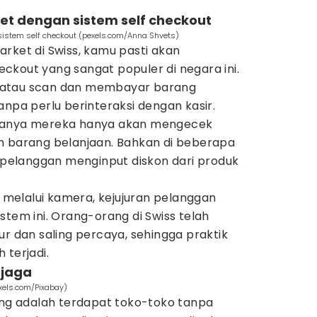
ket dengan sistem self checkout
 sistem self checkout (pexels.com/Anna Shvets)
rket di Swiss, kamu pasti akan
ckout yang sangat populer di negara ini.
 atau scan dan membayar barang
anpa perlu berinteraksi dengan kasir.
asanya mereka hanya akan mengecek
n barang belanjaan. Bahkan di beberapa
elanggan menginput diskon dari produk
melalui kamera, kejujuran pelanggan
stem ini. Orang-orang di Swiss telah
ur dan saling percaya, sehingga praktik
 terjadi.
njaga
exels.com/Pixabay)
ang adalah terdapat toko-toko tanpa