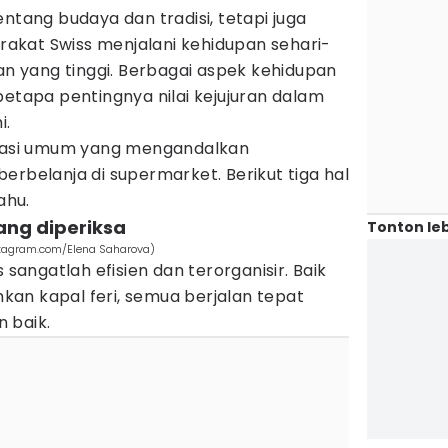
ntang budaya dan tradisi, tetapi juga
kat Swiss menjalani kehidupan sehari-
ran yang tinggi. Berbagai aspek kehidupan
betapa pentingnya nilai kejujuran dalam
i.
rtasi umum yang mengandalkan
erbelanja di supermarket. Berikut tiga hal
tahu.
rang diperiksa
Tonton leb
nstagram.com/Elena Saharova)
 sangatlah efisien dan terorganisir. Baik
ahkan kapal feri, semua berjalan tepat
 baik.