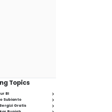
ng Topics
ur BI
o Subianto
ergizi Gratis
ukar Rupiah