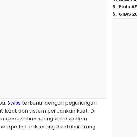
5
.
Piala A
6
.
GIIAS 2
pa,
Swiss
terkenal dengan pegunungan
t lezat dan sistem perbankan kuat. Di
 kemewahan sering kali dikaitkan
erapa hal unik jarang diketahui orang