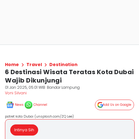
Home
Travel
Destination
6 Destinasi Wisata Teratas Kota Dubai
Wajib Dikunjungi
01 Jan 2025, 05:01 WIB
Bandar Lampung
Voni Silvani
News
Channel
Add Us on Google
potret kota Dubai (unsplash.com/ZQ Lee)
Intinya Sih