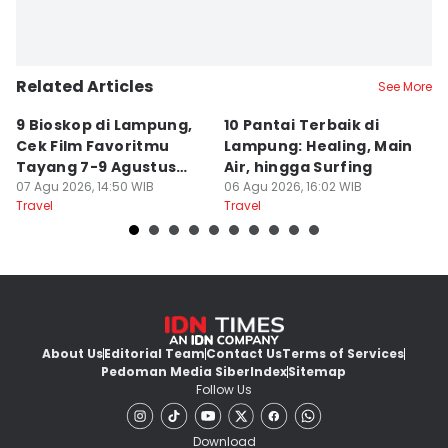
Related Articles
See More
9 Bioskop di Lampung,
10 Pantai Terbaik di
L
Cek Film Favoritmu
Lampung: Healing, Main
Sp
Tayang 7-9 Agustus
Air, hingga Surfing
S
2026
07 Agu 2026, 14:50 WIB
06 Agu 2026, 16:02 WIB
U
04
Travel
Travel
Tr
About Us
Editorial Team
Contact Us
Terms of Services
Pedoman Media Siber
Index
Sitemap
Follow Us
Download