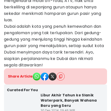
mengendarai mobil off-road, ATV, naik unta
berkeliling di sepanjang gurun ataupun hanya
sekedar menikmati hamparan gurun pasir yang
luas.
Dubai adalah kota yang penuh kemewahan dan
pengalaman yang tak terlupakan. Dari gedung-
gedung yang menjulang tinggi hingga keindahan
gurun pasir yang menakjubkan, setiap sudut kota
Dubai menyimpan daya tarik tersendiri. Ayo,
siapkan perjalananmu ke Dubai dan nikmati
segala ditawarkan!
Share Article
Curated For You
Libur Akhir Tahun ke Slanik
Waterpark, Banyak Wahana
Baru yang Seru
30 Des 2024, 09:46 WIB