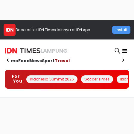
Baca artikel
IDN Times
lainnya di IDN App
Install
LAMPUNG
Home
Food
News
Sport
Travel
For
Indonesia Summit 2026
Soccer Times
Iklanin 
You