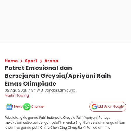
Home
Sport
Arena
Potret Emosional dan
Bersejarah Greysia/Apriyani Raih
Emas Olimpiade
02 Agu 2021, 14:34 WIB
Bandar Lampung
Martin Tobing
News
Channel
Add Us on Google
Pebulutangkis ganda Putri Indonesia Greysia Pollii/Apriyani Rahayu
melakukan selebrasi dengah pelatih mereka Eng Hian setelah mengalahkan
lawannya ganda putri China Chen Qing Chen/Jia Yi Fan dalam final