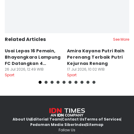
Related Articles
See More
Usai Lepas 16 Pemain,
Amira Kayana Putri Raih
K
Bhayangkara Lampung
Perenang Terbaik Putri
K
FC Datangkan 4
Kejurnas Renang
B
Rekrutan
26 Jul 2026, 12:49 WIB
17 Jul 2026, 10:02 WIB
P
12
Sport
Sport
Sp
About Us
Editorial Team
Contact Us
Terms of Services
Pedoman Media Siber
Index
Sitemap
Follow Us