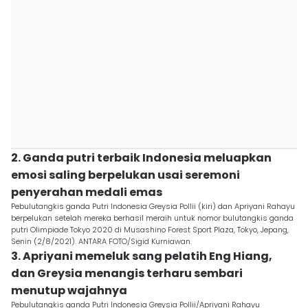
2. Ganda putri terbaik Indonesia meluapkan
emosi saling berpelukan usai seremoni
penyerahan medali emas
Pebulutangkis ganda Putri Indonesia Greysia Pollii (kiri) dan Apriyani Rahayu
berpelukan setelah mereka berhasil meraih untuk nomor bulutangkis ganda
putri Olimpiade Tokyo 2020 di Musashino Forest Sport Plaza, Tokyo, Jepang,
Senin (2/8/2021). ANTARA FOTO/Sigid Kurniawan.
3. Apriyani memeluk sang pelatih Eng Hiang,
dan Greysia menangis terharu sembari
menutup wajahnya
Pebulutangkis ganda Putri Indonesia Greysia Pollii/Apriyani Rahayu