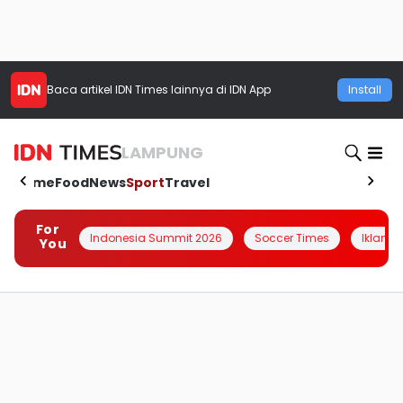
Baca artikel
IDN Times
lainnya di IDN App
Install
LAMPUNG
Home
Food
News
Sport
Travel
For
Indonesia Summit 2026
Soccer Times
Iklanin 
You