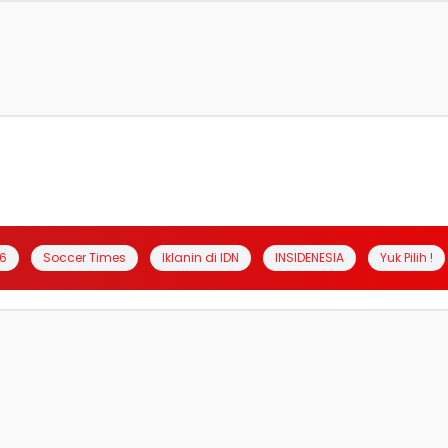
6
Soccer Times
Iklanin di IDN
INSIDENESIA
Yuk Pilih !