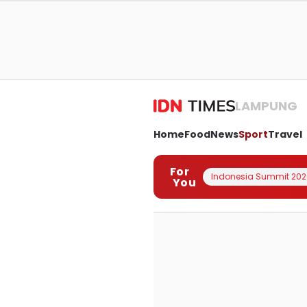
LAMPUNG
Home
Food
News
Sport
Travel
For
Indonesia Summit 202
You