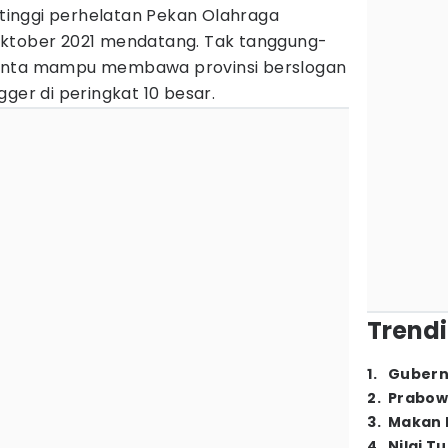
inggi perhelatan Pekan Olahraga
Oktober 2021 mendatang. Tak tanggung-
minta mampu membawa provinsi berslogan
ger di peringkat 10 besar.
Trendi
1
.
Gubern
2
.
Prabow
3
.
Makan B
4
.
Nilai T