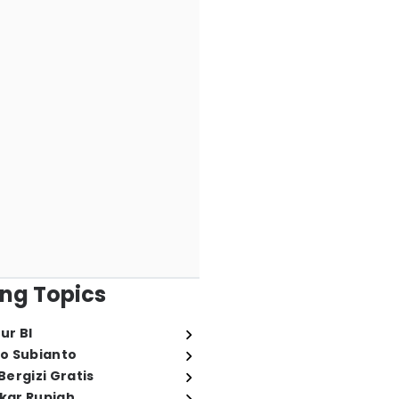
ng Topics
ur BI
o Subianto
ergizi Gratis
ukar Rupiah