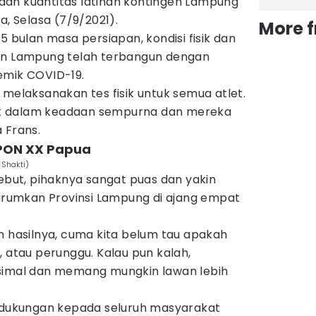
s dan kuantitas latihan kontingen Lampung
a, Selasa (7/9/2021).
More 
5 bulan masa persiapan, kondisi fisik dan
gen Lampung telah terbangun dengan
emik COVID-19.
ita melaksanakan tes fisik untuk semua atlet.
isik dalam keadaan sempurna dan mereka
 Frans.
 PON XX Papua
 Shakti)
yebut, pihaknya sangat puas dan yakin
umkan Provinsi Lampung di ajang empat
n hasilnya, cuma kita belum tau apakah
, atau perunggu. Kalau pun kalah,
ksimal dan memang mungkin lawan lebih
a dukungan kepada seluruh masyarakat