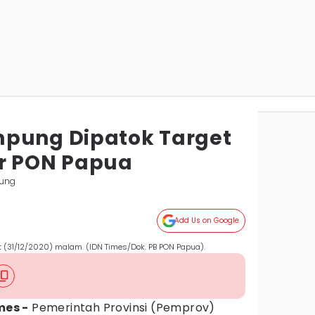
mpung Dipatok Target
r PON Papua
ung
Add Us on Google
 (31/12/2020) malam. (IDN Times/Dok. PB PON Papua).
mes -
Pemerintah Provinsi (Pemprov)