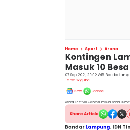
Home
Sport
Arena
Kontingen La
Masuk 10 Besa
07 Sep 2021, 20:02 WIB
Bandar Lamp
Tama Wiguna
News
Channel
Acara Festival Cahaya Papua pada Jumat
Share Article
Bandar
Lampung
, IDN Ti