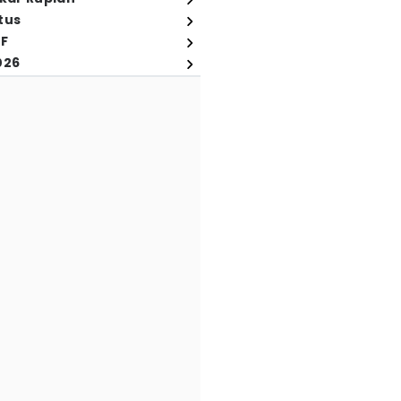
tus
FF
026