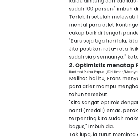
kalau dihitung dari kualita
sudah 100 persen," imbuh di
Terlebih setelah melewati 1
mental para atlet kontin
cukup baik di tengah pand
"Baru saja tiga hari lalu, k
Jita pastikan rata-rata f
sudah siap semuanya," kata
2. Optimistis menatap
Ilustrasi Pulau Papua (IDN Times/Mardya
Melihat hal itu, Frans men
para atlet mampu menghar
tahun tersebut.
"Kita sangat optimis denga
nanti (medali) emas, perak
terpenting kita sudah ma
bagus," imbuh dia.
Tak lupa, ia turut memint