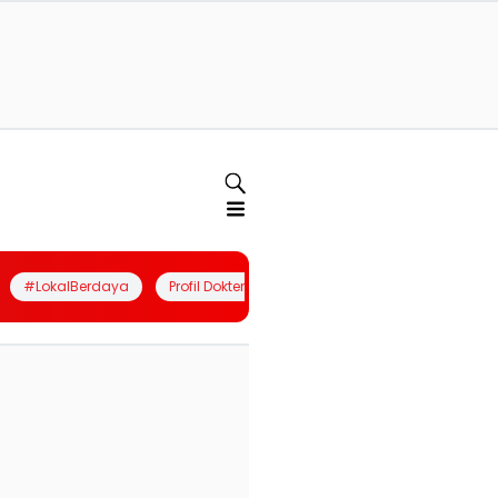
#LokalBerdaya
Profil Dokter
Quiz
Join Community