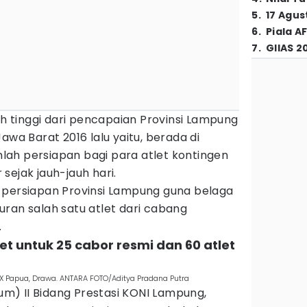
5
.
17 Agus
6
.
Piala A
7
.
GIIAS 2
ih tinggi dari pencapaian Provinsi Lampung
awa Barat 2016 lalu yaitu, berada di
umlah persiapan bagi para atlet kontingen
sejak jauh-jauh hari.
 persiapan Provinsi Lampung guna belaga
ran salah satu atlet dari cabang
.
let untuk 25 cabor resmi dan 60 atlet
X Papua, Drawa. ANTARA FOTO/Aditya Pradana Putra
) II Bidang Prestasi KONI Lampung,