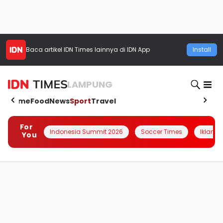
Baca artikel
IDN Times
lainnya di IDN App
Install
LAMPUNG
Home
Food
News
Sport
Travel
For
Indonesia Summit 2026
Soccer Times
Iklanin 
You