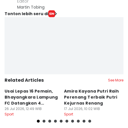
Editor
Martin Tobing
Tonton lebih seru di
Related Articles
See More
Usai Lepas 16 Pemain,
Amira Kayana Putri Raih
K
Bhayangkara Lampung
Perenang Terbaik Putri
K
FC Datangkan 4
Kejurnas Renang
B
Rekrutan
26 Jul 2026, 12:49 WIB
17 Jul 2026, 10:02 WIB
P
12
Sport
Sport
Sp