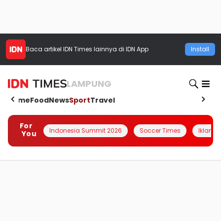
Baca artikel
IDN Times
lainnya di IDN App
Install
LAMPUNG
Home
Food
News
Sport
Travel
For
Indonesia Summit 2026
Soccer Times
Iklanin 
You