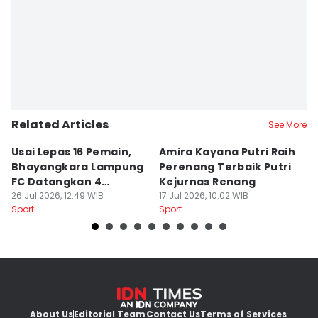
Related Articles
See More
Usai Lepas 16 Pemain,
Amira Kayana Putri Raih
K
Bhayangkara Lampung
Perenang Terbaik Putri
K
FC Datangkan 4
Kejurnas Renang
B
Rekrutan
26 Jul 2026, 12:49 WIB
17 Jul 2026, 10:02 WIB
P
12
Sport
Sport
Sp
About Us
Editorial Team
Contact Us
Terms of Services