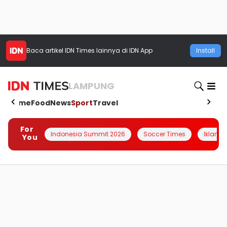
Baca artikel
IDN Times
lainnya di IDN App
Install
LAMPUNG
Home
Food
News
Sport
Travel
For
Indonesia Summit 2026
Soccer Times
Iklanin 
You