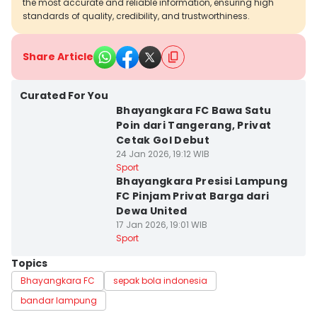
the most accurate and reliable information, ensuring high
standards of quality, credibility, and trustworthiness.
Share Article
Curated For You
Bhayangkara FC Bawa Satu
Poin dari Tangerang, Privat
Cetak Gol Debut
24 Jan 2026, 19:12 WIB
Sport
Bhayangkara Presisi Lampung
FC Pinjam Privat Barga dari
Dewa United
17 Jan 2026, 19:01 WIB
Sport
Topics
Bhayangkara FC
sepak bola indonesia
bandar lampung