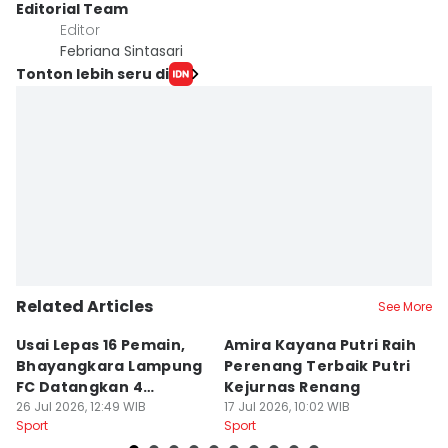
Editorial Team
Editor
Febriana Sintasari
Tonton lebih seru di
Related Articles
See More
Usai Lepas 16 Pemain,
Amira Kayana Putri Raih
K
Bhayangkara Lampung
Perenang Terbaik Putri
K
FC Datangkan 4
Kejurnas Renang
B
Rekrutan
26 Jul 2026, 12:49 WIB
17 Jul 2026, 10:02 WIB
P
12
Sport
Sport
Sp