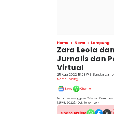
Home
News
Lampung
Zara Leola da
Jurnalis dan 
Virtual
25 Agu 2022, 18:03 WIB
Bandar Lam
Martin Tobing
News
Channel
Telkomsel menggelar Celeb on Cam meng
(25/8/2022). (Dok. Telkomsel).
Share Article