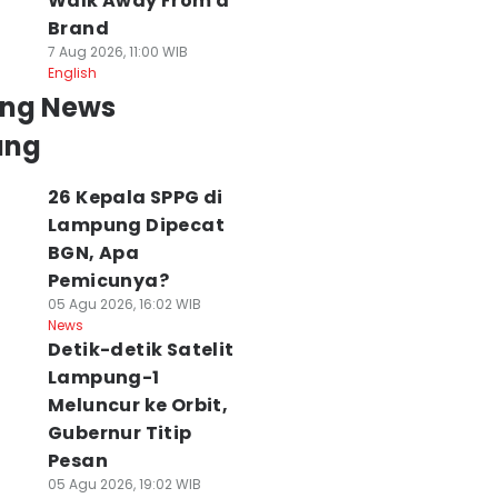
Walk Away From a
Brand
7 Aug 2026, 11:00 WIB
English
ing News
ung
26 Kepala SPPG di
Lampung Dipecat
erita Pedagang
Harga Emas Antam
Prakiraan Cuaca
BGN, Apa
ah di Metro,
dan Perhiasan
Perairan Lampu
Pemicunya?
aris Rugi Akibat
Lampung 8
8 Agustus 2026,
05 Agu 2026, 16:02 WIB
esanan MBG
Agustus 2026,
Hati-hati Berlay
News
atal
Naik?
08 Agu 2026, 08:03 WI
Detik-detik Satelit
News
 Agu 2026, 10:02 WIB
08 Agu 2026, 09:01 WIB
Lampung-1
ws
News
Meluncur ke Orbit,
Gubernur Titip
Pesan
05 Agu 2026, 19:02 WIB