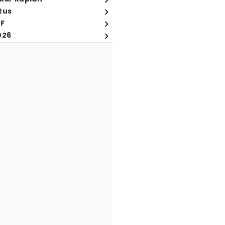
tus
FF
026