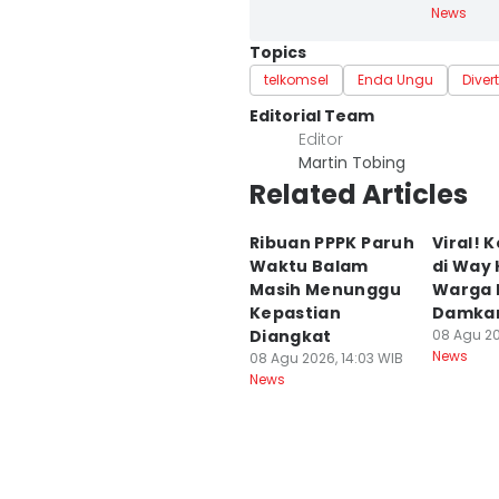
News
Topics
telkomsel
Enda Ungu
Diver
Editorial Team
Editor
Martin Tobing
Related Articles
Ribuan PPPK Paruh
Viral! 
Waktu Balam
di Way
Masih Menunggu
Warga 
Kepastian
Damka
Diangkat
08 Agu 20
News
08 Agu 2026, 14:03 WIB
News