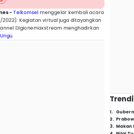
mes -
Telkomsel
menggelar kembali acara
2022). Kegiatan virtual juga ditayangkan
channel Digionemaxstream menghadirkan
 Ungu
.
Trendi
1
.
Gubern
2
.
Prabow
3
.
Makan B
4
.
Nilai T