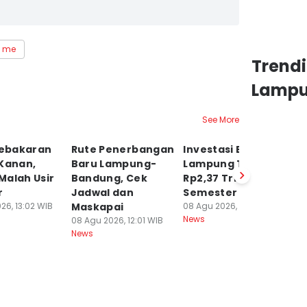
t me
Trend
Lamp
See More
Kebakaran
Rute Penerbangan
Investasi Bandar
C
 Kanan,
Baru Lampung-
Lampung Tembus
Bu
Malah Usir
Bandung, Cek
Rp2,37 Triliun
Ny
r
Jadwal dan
Semester I 2026
P
26, 13:02 WIB
Maskapai
08 Agu 2026, 11:03 WIB
B
News
08 Agu 2026, 12:01 WIB
08
News
Ne