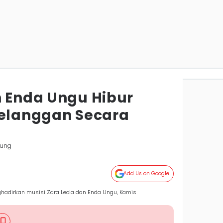
n Enda Ungu Hibur
Pelanggan Secara
pung
Add Us on Google
hadirkan musisi Zara Leola dan Enda Ungu, Kamis