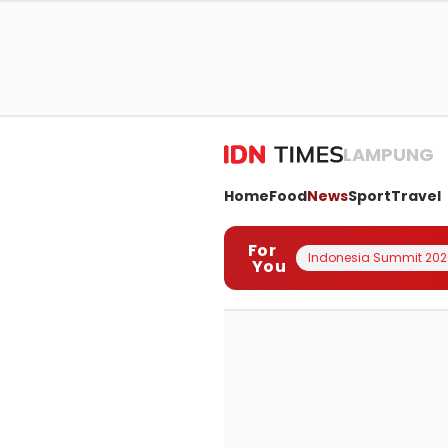
LAMPUNG
Home
Food
News
Sport
Travel
For
Indonesia Summit 202
You