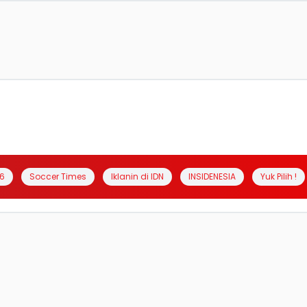
6
Soccer Times
Iklanin di IDN
INSIDENESIA
Yuk Pilih !