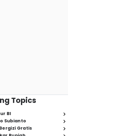
ng Topics
ur BI
o Subianto
ergizi Gratis
ukar Rupiah