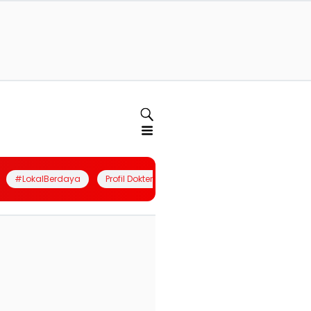
#LokalBerdaya
Profil Dokter
Quiz
Join Community