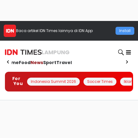
Baca artikel
IDN Times
lainnya di IDN App
Install
LAMPUNG
Home
Food
News
Sport
Travel
For
Indonesia Summit 2026
Soccer Times
Iklanin 
You