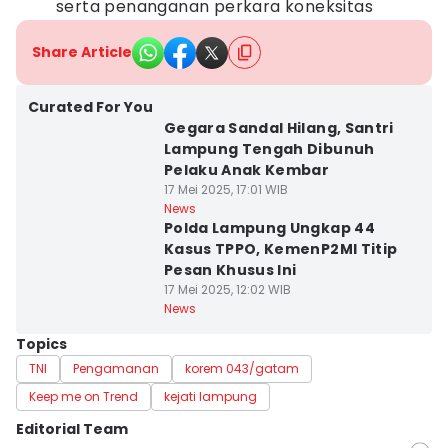
serta penanganan perkara koneksitas
Share Article
Curated For You
Gegara Sandal Hilang, Santri
Lampung Tengah Dibunuh
Pelaku Anak Kembar
17 Mei 2025, 17:01 WIB
News
Polda Lampung Ungkap 44
Kasus TPPO, KemenP2MI Titip
Pesan Khusus Ini
17 Mei 2025, 12:02 WIB
News
Topics
TNI
Pengamanan
korem 043/gatam
Keep me on Trend
kejati lampung
Editorial Team