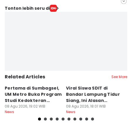
Editor
Tonton lebih seru di
Tama Wiguna
Editor
Martin Tobing
Related Articles
See More
Pertama di Sumbagsel,
Viral Siswa SDIT di
C
UM Metro Buka Program
Bandar Lampung Tidur
d
Studi Kedokteran
Siang, Ini Alasan
B
Hewan
08 Agu 2026, 19:02 WIB
Sekolah
08 Agu 2026, 18:01 WIB
08
News
News
Ne