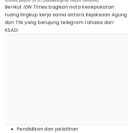
ilustrasi prajurit TNI AD (indonesia.go.id/ Prajurit Tamtama)
Berikut
IDN Times
bagikan nota kesepakatan
ruang lingkup kerja sama antara Kejaksaan Agung
dan TNI yang berujung telegram rahasia dari
KSAD:
Pendidikan dan pelatihan