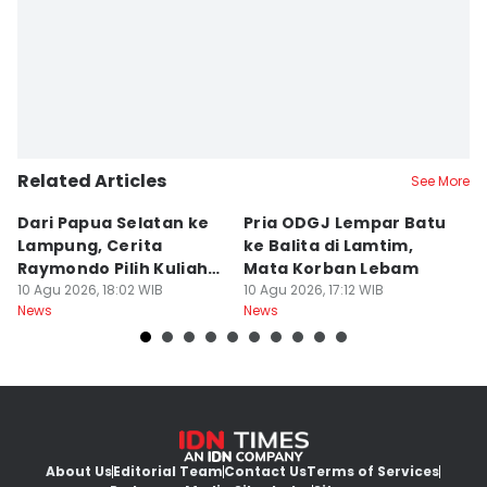
Related Articles
See More
Dari Papua Selatan ke
Pria ODGJ Lempar Batu
13
Lampung, Cerita
ke Balita di Lamtim,
L
Raymondo Pilih Kuliah
Mata Korban Lebam
L
ITERA
10 Agu 2026, 18:02 WIB
10 Agu 2026, 17:12 WIB
10
News
News
Ne
About Us
Editorial Team
Contact Us
Terms of Services