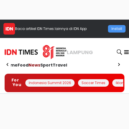
Baca artikel
IDN Times
lainnya di IDN App
Install
LAMPUNG
Home
Food
News
Sport
Travel
For
Indonesia Summit 2026
Soccer Times
Iklanin 
You