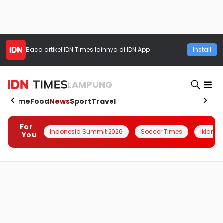
Baca artikel
IDN Times
lainnya di IDN App
Install
LAMPUNG
Home
Food
News
Sport
Travel
For
Indonesia Summit 2026
Soccer Times
Iklanin 
You