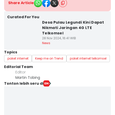
Share Article
Curated For You
Desa Pulau Legundi Kini Dapat
Nikmati Jaringan 4G LTE
Telkomsel
28 Nov 2024, 16:41 WIB
News
Topics
paket internet
Keep me on Trend
paket internet telkomsel
Editorial Team
Editor
Martin Tobing
Tonton lebih seru di