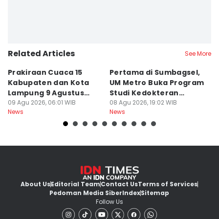
Related Articles
See More
Prakiraan Cuaca 15
Pertama di Sumbagsel,
Vi
Kabupaten dan Kota
UM Metro Buka Program
B
Lampung 9 Agustus
Studi Kedokteran
Si
2026
09 Agu 2026, 06:01 WIB
Hewan
08 Agu 2026, 19:02 WIB
S
08
News
News
Ne
About Us
Editorial Team
Contact Us
Terms of Services
Pedoman Media Siber
Index
Sitemap
Follow Us