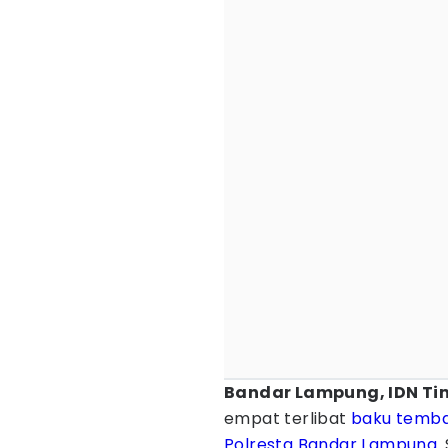
Bandar Lampung, IDN Ti
empat terlibat
baku temb
Polresta Bandar Lampung
.