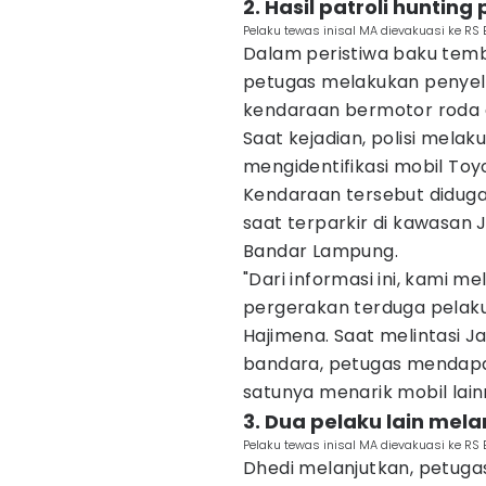
2. Hasil patroli hunting
Pelaku tewas inisal MA dievakuasi ke R
Dalam peristiwa baku tem
petugas melakukan penyeli
kendaraan bermotor roda 
Saat kejadian, polisi melak
mengidentifikasi mobil Toyo
Kendaraan tersebut diduga
saat terparkir di kawasan 
Bandar Lampung.
"Dari informasi ini, kami 
pergerakan terduga pelaku
Hajimena. Saat melintasi J
bandara, petugas mendapa
satunya menarik mobil lain
3. Dua pelaku lain melar
Pelaku tewas inisal MA dievakuasi ke R
Dhedi melanjutkan, petug