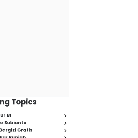
ng Topics
ur BI
o Subianto
ergizi Gratis
ukar Rupiah