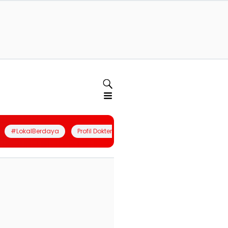
#LokalBerdaya
Profil Dokter
Quiz
Join Community