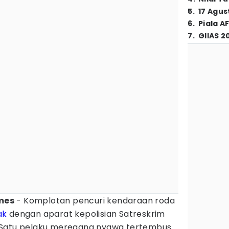
5
.
17 Agus
6
.
Piala A
7
.
GIIAS 2
mes
- Komplotan pencuri kendaraan roda
ak
dengan aparat kepolisian Satreskrim
 Satu pelaku meregang nyawa tertembus