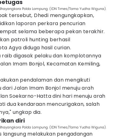
 petugas
S Bhayangkara Polda Lampung. (IDN Times/Tama Yudha Wiguna).
bak tersebut, Dhedi mengungkapkan,
dikan laporan perkara pencurian
empat selama beberapa pekan terakhir.
ukan patroli hunting berhasil
ta Agya diduga hasil curian.
 raib digasak pelaku dan komplotannya
Jalan Imam Bonjol, Kecamatan Kemiling,
melakukan pendalaman dan mengikuti
 dari Jalan Imam Bonjol menuju arah
alan Soekarno-Hatta dini hari menuju arah
ti dua kendaraan mencurigakan, salah
nya," ungkap dia.
ikan diri
S Bhayangkara Polda Lampung. (IDN Times/Tama Yudha Wiguna).
as langsung melakukan pengadangan