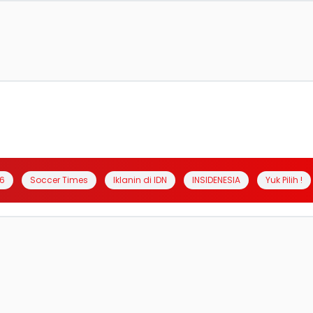
6
Soccer Times
Iklanin di IDN
INSIDENESIA
Yuk Pilih !