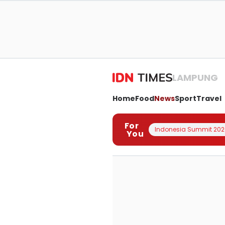
LAMPUNG
Home
Food
News
Sport
Travel
For
Indonesia Summit 202
You