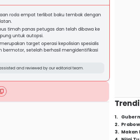
aan roda empat terlibat baku tembak dengan
latan.
bus timah panas petugas dan telah dibawa ke
pung untuk autopsi.
erupakan target operasi kepolisian spesialis
 bermotor, setelah berhasil mengidentifikasi
ssisted and reviewed by our editorial team.
Trendi
1
.
Gubern
2
.
Prabow
3
.
Makan B
4
.
Nilai T