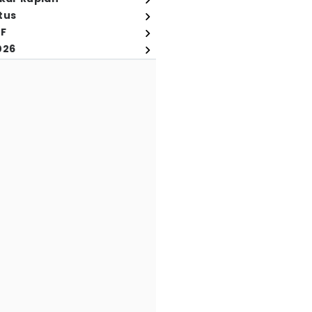
tus
FF
026