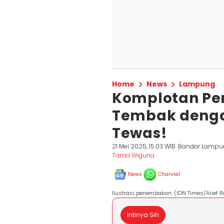
Home
News
Lampung
Komplotan Pen
Tembak dengan
Tewas!
21 Mei 2025, 15:03 WIB
Bandar Lampu
Tama Wiguna
News
Channel
Ilustrasi penembakan. (IDN Times/Arief 
Intinya Sih