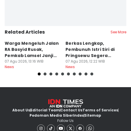
Related Articles
See More
Warga Mengeluh Jalan
Berkas Lengkap,
1
RA Basyid Rusak,
Pembunuh Istri Siri di
E
Pemkab Lamsel Janji
Pringsewu Segera
K
Segera Perbaiki
07 Agu 2026, 13:16 WIB
Disidang
07 Agu 2026, 12:22 WIB
B
07
News
News
Ne
About Us
Editorial Team
Contact Us
Terms of Services
Pedoman Media Siber
Index
Sitemap
Follow Us