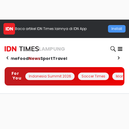
Baca artikel
IDN Times
lainnya di IDN App
Install
LAMPUNG
Home
Food
News
Sport
Travel
For
Indonesia Summit 2026
Soccer Times
Iklanin 
You