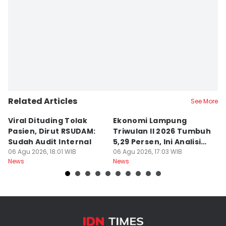
Related Articles
See More
Viral Dituding Tolak
Ekonomi Lampung
H
Pasien, Dirut RSUDAM:
Triwulan II 2026 Tumbuh
B
Sudah Audit Internal
5,29 Persen, Ini Analisis
Te
06 Agu 2026, 18:01 WIB
BI
06 Agu 2026, 17:03 WIB
N
06
News
News
Ne