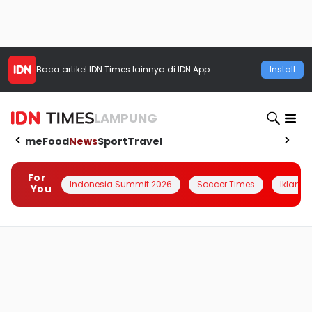
Baca artikel
IDN Times
lainnya di IDN App
Install
LAMPUNG
Home
Food
News
Sport
Travel
For
Indonesia Summit 2026
Soccer Times
Iklanin 
You