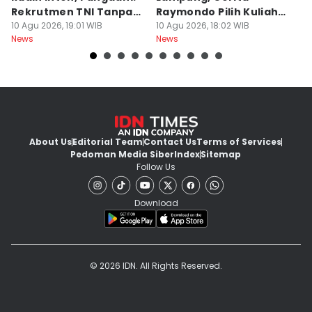
Rekrutmen TNI Tanpa
Raymondo Pilih Kuliah
M
Main Uang
10 Agu 2026, 19:01 WIB
ITERA
10 Agu 2026, 18:02 WIB
10
News
News
Ne
About Us
Editorial Team
Contact Us
Terms of Services
Pedoman Media Siber
Index
Sitemap
Follow Us
Download
© 2026 IDN. All Rights Reserved.