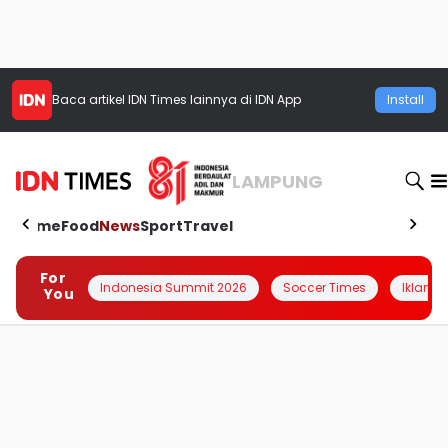
Baca artikel
IDN Times
lainnya di IDN App
Install
LAMPUNG
Home
Food
News
Sport
Travel
For
Indonesia Summit 2026
Soccer Times
Iklanin 
You