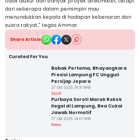
tidak diukur dari banyak proyek diresmikan, tetapi
dari seberapa dalam pemimpin mau
menundukkan kepala di hadapan kebenaran dan
suara rakyat," tegas Ammar.
Share Article
Curated For You
Babak Pertama, Bhayangkara
Presisi Lampung FC Ungguli
Persijap Jepara
27 Okt 2025, 16:31 WIB
Sport
Purbaya Soroti Marak Rokok
Ilegal di Lampung, Bea Cukai
Jawab Normatif
27 Okt 2025, 14:01 WIB
News