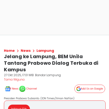
Home
News
Lampung
Jelang ke Lampung, BEM Unila
Tantang Prabowo Dialog Terbuka di
Kampus
27 Okt 2025, 17:01 WIB
Bandar Lampung
Tama Wiguna
News
Channel
Add Us on Google
Presiden Prabowo Subianto. (IDN Times/Ilman Nafi'an)
Intinya Sih