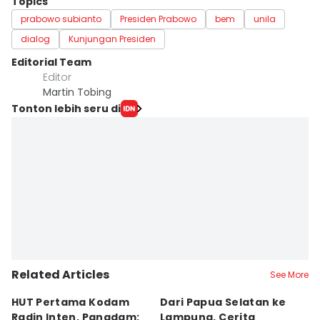
Topics
prabowo subianto
Presiden Prabowo
bem
unila
dialog
Kunjungan Presiden
Editorial Team
Editor
Martin Tobing
Tonton lebih seru di
Related Articles
See More
HUT Pertama Kodam
Dari Papua Selatan ke
P
Radin Inten, Pangdam:
Lampung, Cerita
ke