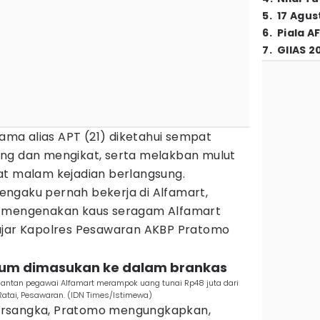
5
.
17 Agus
6
.
Piala A
7
.
GIIAS 2
Tama alias APT (21) diketahui sempat
ng dan mengikat, serta melakban mulut
at malam kejadian berlangsung.
ngaku pernah bekerja di Alfamart,
a mengenakan kaus seragam Alfamart
ujar Kapolres Pesawaran AKBP Pratomo
.
lum dimasukan ke dalam brankas
antan pegawai Alfamart merampok uang tunai Rp48 juta dari
atai, Pesawaran. (IDN Times/Istimewa)
ersangka, Pratomo mengungkapkan,