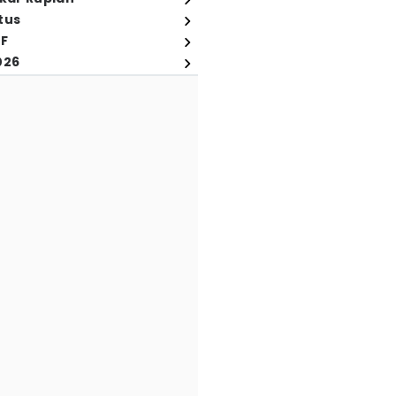
tus
FF
026