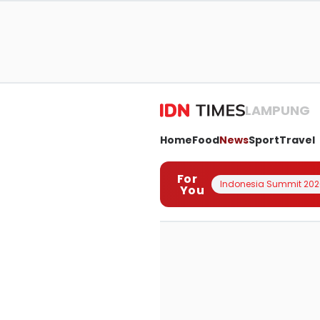
LAMPUNG
Home
Food
News
Sport
Travel
For
Indonesia Summit 202
You