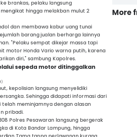
e brankas, pelaku langsung
mengikat hingga melakban mulut 2
More 
ondol dan membawa kabur uang tunai
sejumlah barang jualan berharga lainnya
nan. "Pelaku sempat dikejar massa tapi
nit motor Honda Vario warna putih, karena
rikan diri," sambung Kapolres.
elalui sepeda motor ditinggalkan
t)
t, kepolisian langsung menyelidiki
ersangka. Sehingga didapati informasi dari
ki telah meminjamnya dengan alasan
 pribadi.
308 Polres Pesawaran langsung bergerak
ngka di Kota Bandar Lampung, hingga
 Perdian Tama tanpa perlawanan kurang