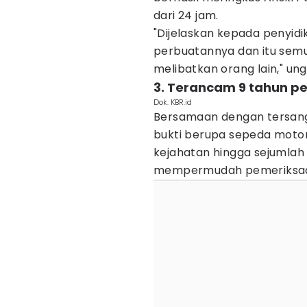
dari 24 jam.
"Dijelaskan kepada penyidi
perbuatannya dan itu semu
melibatkan orang lain," un
3. Terancam 9 tahun p
Dok. KBR.id
Bersamaan dengan tersang
bukti berupa sepeda motor
kejahatan hingga sejumlah
mempermudah pemeriksaan 