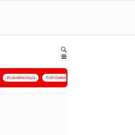
#LokalBerdaya
Profil Dokter
Quiz
Join Community