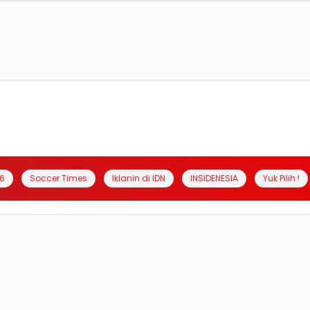
6
Soccer Times
Iklanin di IDN
INSIDENESIA
Yuk Pilih !