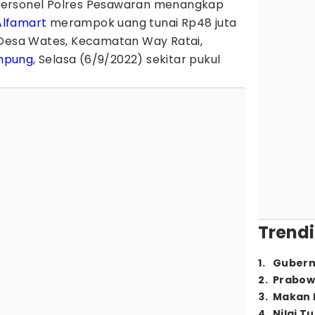
ersonel Polres Pesawaran menangkap
Alfamart
merampok uang tunai Rp48 juta
 Desa Wates, Kecamatan Way Ratai,
mpung
, Selasa (6/9/2022) sekitar pukul
Trendi
1
.
Gubern
2
.
Prabow
3
.
Makan B
4
.
Nilai T