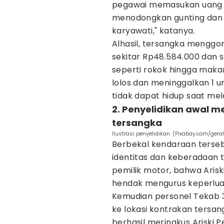
pegawai memasukan uang k
menodongkan gunting dan 
karyawati," katanya.
Alhasil, tersangka mengg
sekitar Rp48.584.000 dan 
seperti rokok hingga maka
lolos dan meninggalkan 1 u
tidak dapat hidup saat mela
2. Penyelidikan awal m
tersangka
Ilustrasi penyelidikan. (Pixabay.com/geral
Berbekal kendaraan tersebu
identitas dan keberadaan t
pemilik motor, bahwa Aris
hendak mengurus keperluan
Kemudian personel Tekab 
ke lokasi kontrakan tersa
berhasil meringkus Ariski