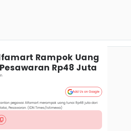
Alfamart Rampok Uang
 Pesawaran Rp48 Juta
an
Add Us on Google
antan pegawai Alfamart merampok uang tunai Rp48 juta dari
atai, Pesawaran. (IDN Times/Istimewa)