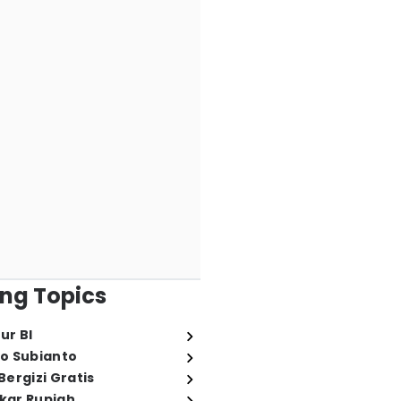
ng Topics
ur BI
o Subianto
ergizi Gratis
ukar Rupiah