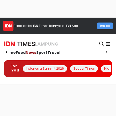
Baca artikel
IDN Times
lainnya di IDN App
Install
LAMPUNG
Home
Food
News
Sport
Travel
For
Indonesia Summit 2026
Soccer Times
Iklanin 
You