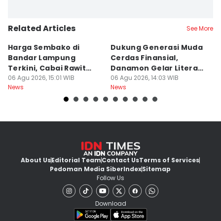
Related Articles
See More
Harga Sembako di
Dukung Generasi Muda
K
Bandar Lampung
Cerdas Finansial,
k
Terkini, Cabai Rawit
Danamon Gelar Literasi
In
Naik?
06 Agu 2026, 15:01 WIB
Keuangan
06 Agu 2026, 14:03 WIB
L
06
News
News
Ne
About Us
Editorial Team
Contact Us
Terms of Services
Pedoman Media Siber
Index
Sitemap
Follow Us
Download