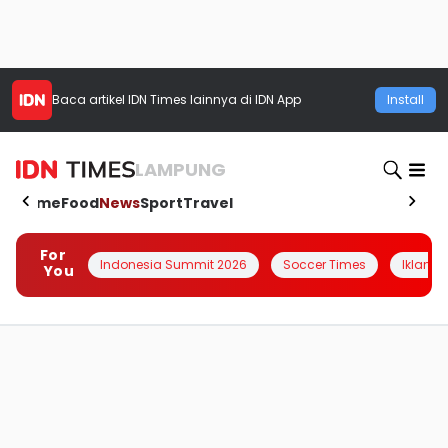
Baca artikel
IDN Times
lainnya di IDN App
Install
LAMPUNG
Home
Food
News
Sport
Travel
For
Indonesia Summit 2026
Soccer Times
Iklanin 
You