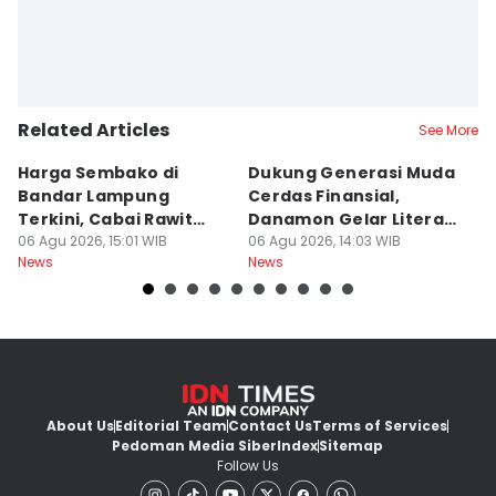
Related Articles
See More
Harga Sembako di
Dukung Generasi Muda
K
Bandar Lampung
Cerdas Finansial,
k
Terkini, Cabai Rawit
Danamon Gelar Literasi
In
Naik?
06 Agu 2026, 15:01 WIB
Keuangan
06 Agu 2026, 14:03 WIB
L
06
News
News
Ne
About Us
Editorial Team
Contact Us
Terms of Services
Pedoman Media Siber
Index
Sitemap
Follow Us