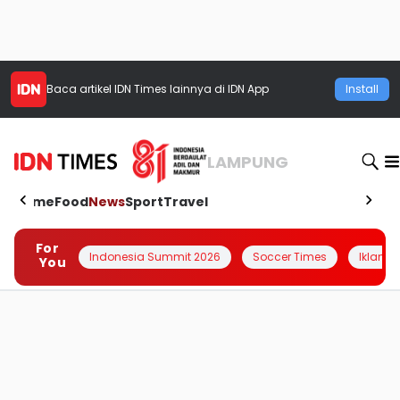
Baca artikel
IDN Times
lainnya di IDN App
Install
LAMPUNG
Home
Food
News
Sport
Travel
For
Indonesia Summit 2026
Soccer Times
Iklanin 
You