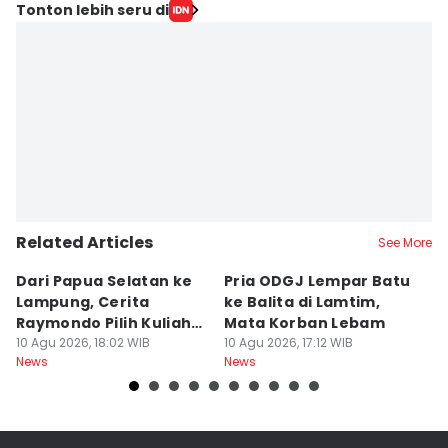
Tonton lebih seru di
Related Articles
See More
Dari Papua Selatan ke
Pria ODGJ Lempar Batu
13
Lampung, Cerita
ke Balita di Lamtim,
L
Raymondo Pilih Kuliah
Mata Korban Lebam
L
ITERA
10 Agu 2026, 18:02 WIB
10 Agu 2026, 17:12 WIB
10
News
News
Ne