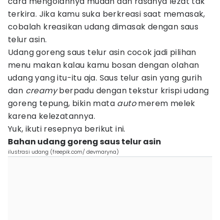
cara mengolahnya mudah dan rasanya lezat tak
terkira. Jika kamu suka berkreasi saat memasak,
cobalah kreasikan udang dimasak dengan saus
telur asin.
Udang goreng saus telur asin cocok jadi pilihan
menu makan kalau kamu bosan dengan olahan
udang yang itu-itu aja. Saus telur asin yang gurih
dan
creamy
berpadu dengan tekstur krispi udang
goreng tepung, bikin mata
auto
merem melek
karena kelezatannya.
Yuk, ikuti resepnya berikut ini.
Bahan udang goreng saus telur asin
ilustrasi udang (freepik.com/ devmaryna)