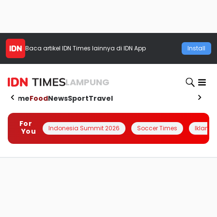
Baca artikel
IDN Times
lainnya di IDN App
Install
LAMPUNG
Home
Food
News
Sport
Travel
For
Indonesia Summit 2026
Soccer Times
Iklanin 
You