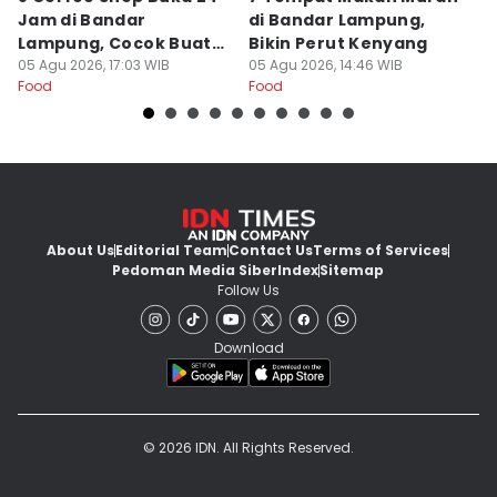
Jam di Bandar
di Bandar Lampung,
L
Lampung, Cocok Buat
Bikin Perut Kenyang
J
Begadang
05 Agu 2026, 17:03 WIB
05 Agu 2026, 14:46 WIB
L
29
Food
Food
Fo
About Us
Editorial Team
Contact Us
Terms of Services
Pedoman Media Siber
Index
Sitemap
Follow Us
Download
© 2026 IDN. All Rights Reserved.