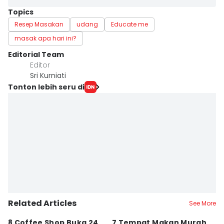
Topics
Resep Masakan
udang
Educate me
masak apa hari ini?
Editorial Team
Editor
Sri Kurniati
Tonton lebih seru di
Related Articles
See More
8 Coffee Shop Buka 24
7 Tempat Makan Murah
Ni