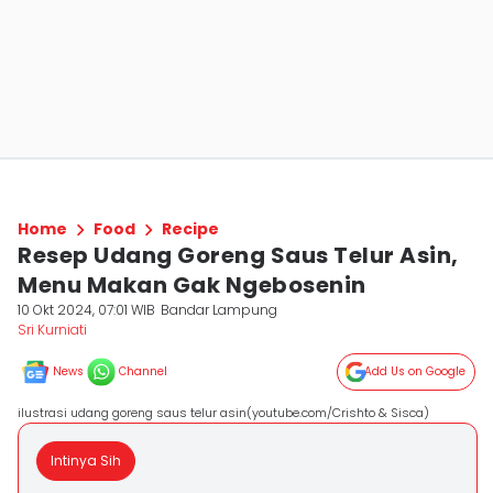
Home
Food
Recipe
Resep Udang Goreng Saus Telur Asin,
Menu Makan Gak Ngebosenin
10 Okt 2024, 07:01 WIB
Bandar Lampung
Sri Kurniati
News
Channel
Add Us on Google
ilustrasi udang goreng saus telur asin(youtube.com/Crishto & Sisca)
Intinya Sih