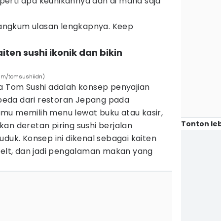
erti apa keunikannya dan di mana saja
 rangkum ulasan lengkapnya. Keep
ten sushi ikonik dan bikin
ram/tomsushiidn)
ma Tom Sushi adalah konsep penyajian
eda dari restoran Jepang pada
mu memilih menu lewat buku atau kasir,
Tonton leb
an deretan piring sushi berjalan
uduk. Konsep ini dikenal sebagai kaiten
belt, dan jadi pengalaman makan yang