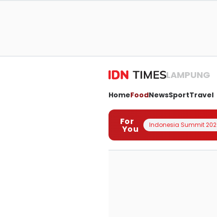
LAMPUNG
Home
Food
News
Sport
Travel
For
Indonesia Summit 202
You