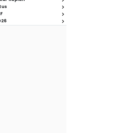
tus
FF
026