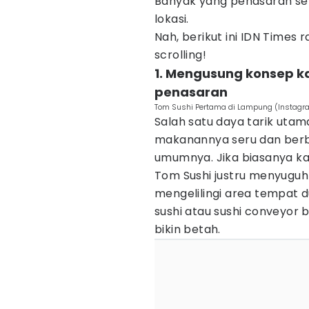
Banyak yang penasaran sep
lokasi.
Nah, berikut ini IDN Times
scrolling!
1. Mengusung konsep kai
penasaran
Tom Sushi Pertama di Lampung (Instag
Salah satu daya tarik uta
makanannya seru dan berb
umumnya. Jika biasanya ka
Tom Sushi justru menyuguhk
mengelilingi area tempat d
sushi atau sushi conveyor 
bikin betah.