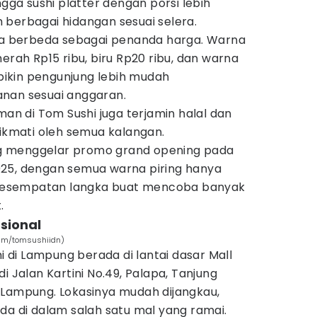
ngga sushi platter dengan porsi lebih
 berbagai hidangan sesuai selera.
rna berbeda sebagai penanda harga. Warna
erah Rp15 ribu, biru Rp20 ribu, dan warna
 bikin pengunjung lebih mudah
nan sesuai anggaran.
 di Tom Sushi juga terjamin halal dan
nikmati oleh semua kalangan.
g menggelar promo grand opening pada
25, dengan semua warna piring hanya
. Kesempatan langka buat mencoba banyak
.
sional
ram/tomsushiidn)
di Lampung berada di lantai dasar Mall
i Jalan Kartini No.49, Palapa, Tanjung
 Lampung. Lokasinya mudah dijangkau,
da di dalam salah satu mal yang ramai.