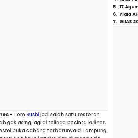
5
.
17 Agus
6
.
Piala A
7
.
GIIAS 2
imes -
Tom
Sushi
jadi salah satu restoran
gak asing lagi di telinga pecinta kuliner.
resmi buka cabang terbarunya di Lampung.