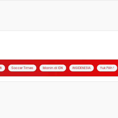
6
Soccer Times
Iklanin di IDN
INSIDENESIA
Yuk Pilih !