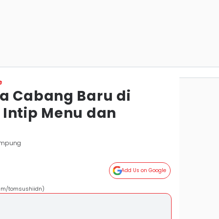
e
a Cabang Baru di
Intip Menu dan
Lampung
Add Us on Google
ram/tomsushiidn)