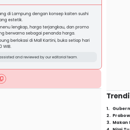
g di Lampung dengan konsep kaiten sushi
ang estetik.
menu lengkap, harga terjangkau, dan promo
ing berwarna sebagai penanda harga.
g berlokasi di Mall Kartini, buka setiap hari
0 WIB.
ssisted and reviewed by our editorial team.
Trendi
1
.
Gubern
2
.
Prabow
3
.
Makan B
4
.
Nilai T