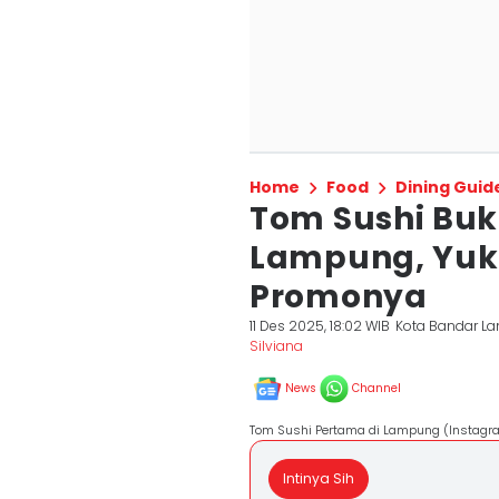
Home
Food
Dining Guid
Tom Sushi Buk
Lampung, Yuk 
Promonya
11 Des 2025, 18:02 WIB
Kota Bandar 
Silviana
News
Channel
Tom Sushi Pertama di Lampung (Instag
Intinya Sih