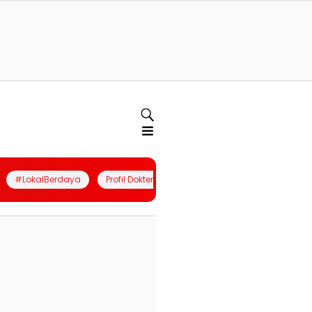
#LokalBerdaya
Profil Dokter
Quiz
Join Community