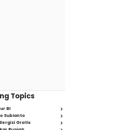
ng Topics
ur BI
o Subianto
ergizi Gratis
ukar Rupiah