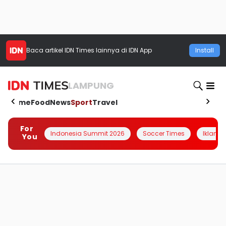
Baca artikel
IDN Times
lainnya di IDN App
Install
LAMPUNG
Home
Food
News
Sport
Travel
For
Indonesia Summit 2026
Soccer Times
Iklanin 
You