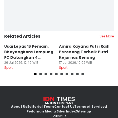
Related Articles
See More
Usai Lepas 16 Pemain,
Amira Kayana Putri Raih
K
Bhayangkara Lampung
Perenang Terbaik Putri
K
FC Datangkan 4
Kejurnas Renang
B
Rekrutan
26 Jul 2026, 12:49 WIB
17 Jul 2026, 10:02 WIB
P
12
Sport
Sport
Sp
About Us
Editorial Team
Contact Us
Terms of Services
Pedoman Media Siber
Index
Sitemap
Follow Us