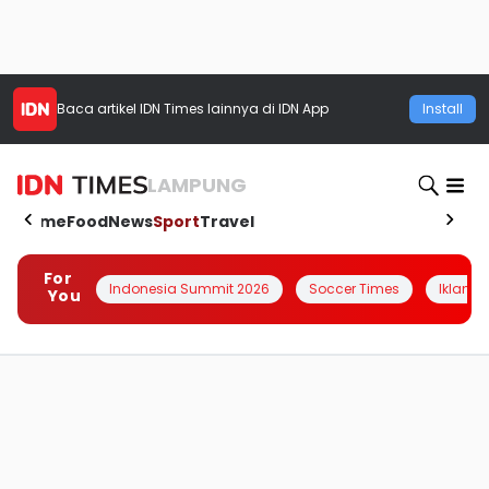
Baca artikel
IDN Times
lainnya di IDN App
Install
LAMPUNG
Home
Food
News
Sport
Travel
For
Indonesia Summit 2026
Soccer Times
Iklanin 
You