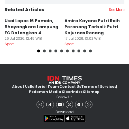
Related Articles
See More
Usai Lepas 16 Pemain,
Amira Kayana Putri Raih
K
Bhayangkara Lampung
Perenang Terbaik Putri
K
FC Datangkan 4
Kejurnas Renang
B
Rekrutan
26 Jul 2026, 12:49 WIB
17 Jul 2026, 10:02 WIB
P
12
Sport
Sport
Sp
About Us
Editorial Team
Contact Us
Terms of Services
Pedoman Media Siber
Index
Sitemap
Follow Us
Download