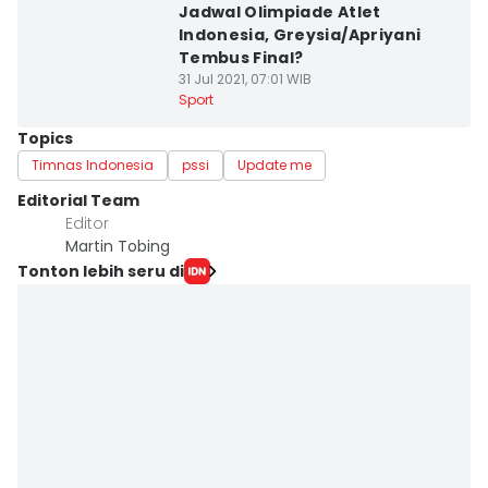
Jadwal Olimpiade Atlet
Indonesia, Greysia/Apriyani
Tembus Final?
31 Jul 2021, 07:01 WIB
Sport
Topics
Timnas Indonesia
pssi
Update me
Editorial Team
Editor
Martin Tobing
Tonton lebih seru di