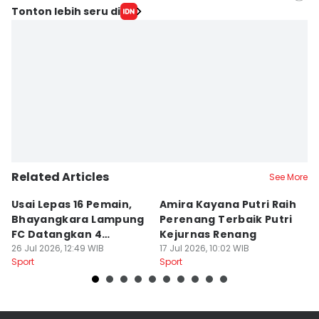
Editor
Tonton lebih seru di
Silviana
Editor
Martin Tobing
Related Articles
See More
Usai Lepas 16 Pemain,
Amira Kayana Putri Raih
K
Bhayangkara Lampung
Perenang Terbaik Putri
K
FC Datangkan 4
Kejurnas Renang
B
Rekrutan
26 Jul 2026, 12:49 WIB
17 Jul 2026, 10:02 WIB
P
12
Sport
Sport
Sp