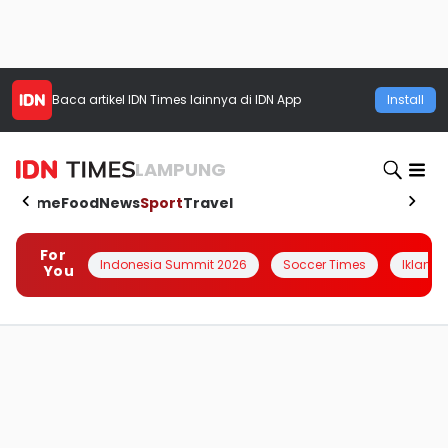
Baca artikel
IDN Times
lainnya di IDN App
Install
LAMPUNG
Home
Food
News
Sport
Travel
For
Indonesia Summit 2026
Soccer Times
Iklanin 
You