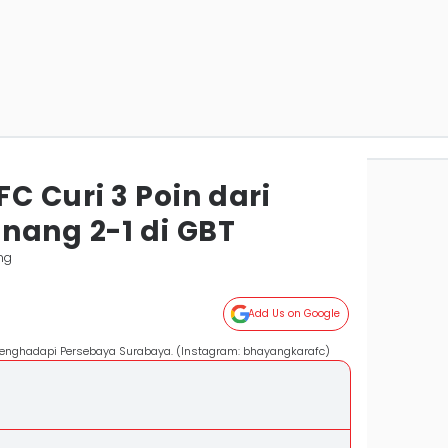
 Curi 3 Poin dari
nang 2-1 di GBT
ng
Add Us on Google
enghadapi Persebaya Surabaya. (Instagram: bhayangkarafc)