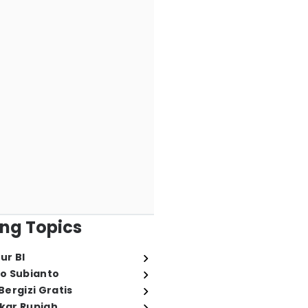
ng Topics
ur BI
o Subianto
ergizi Gratis
ukar Rupiah