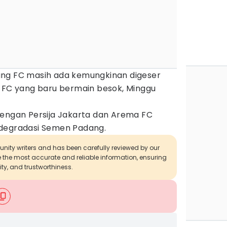
ung FC masih ada kemungkinan digeser
a FC yang baru bermain besok, Minggu
dengan Persija Jakarta dan Arema FC
 degradasi Semen Padang.
munity writers and has been carefully reviewed by our
de the most accurate and reliable information, ensuring
ity, and trustworthiness.