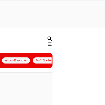
#LokalBerdaya
Profil Dokter
Quiz
Join Community