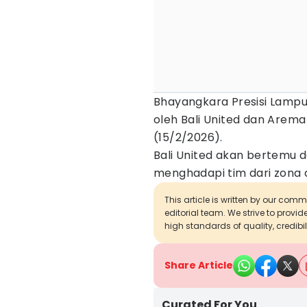
Bhayangkara Presisi Lamp
oleh Bali United dan Arem
(15/2/2026).
Bali United akan bertemu 
menghadapi tim dari zona
This article is written by our com
editorial team. We strive to provi
high standards of quality, credibil
Share Article
Curated For You