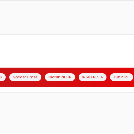
6
Soccer Times
Iklanin di IDN
INSIDENESIA
Yuk Pilih !