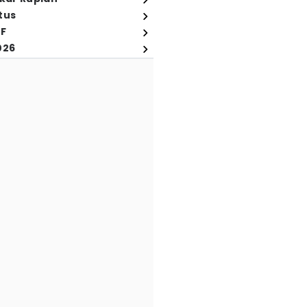
tus
FF
026