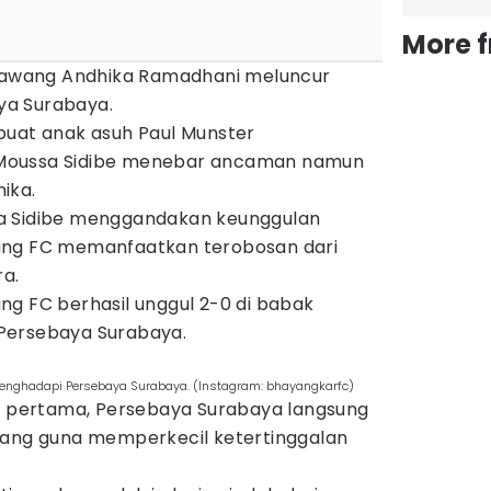
More 
 gawang Andhika Ramadhani meluncur
ya Surabaya.
buat anak asuh Paul Munster
Moussa Sidibe menebar ancaman namun
ika.
a Sidibe menggandakan keunggulan
ung FC memanfaatkan terobosan dari
a.
ng FC berhasil unggul 2-0 di babak
Persebaya Surabaya.
enghadapi Persebaya Surabaya. (Instagram: bhayangkarfc)
ak pertama, Persebaya Surabaya langsung
rang guna memperkecil ketertinggalan