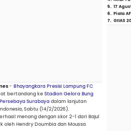
5
.
17 Agus
6
.
Piala A
7
.
GIIAS 2
mes
-
Bhayangkara Presisi Lampung FC
saat bertandang ke
Stadion Gelora Bung
Persebaya Surabaya
dalam lanjutan
Indonesia, Sabtu (14/2/2026).
erhasil menang dengan skor 2-1 dari Bajul
tak oleh Hendry Doumbia dan Moussa