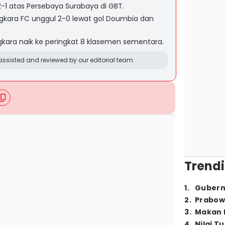
1 atas Persebaya Surabaya di GBT.
gkara FC unggul 2-0 lewat gol Doumbia dan
kara naik ke peringkat 8 klasemen sementara.
ssisted and reviewed by our editorial team.
Trendi
1
.
Gubern
2
.
Prabow
3
.
Makan B
4
.
Nilai T