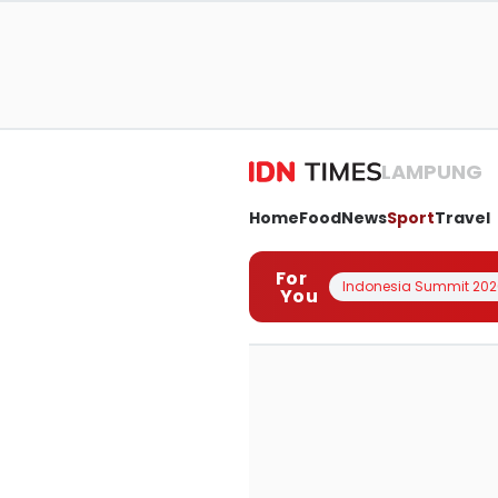
LAMPUNG
Home
Food
News
Sport
Travel
For
Indonesia Summit 202
You