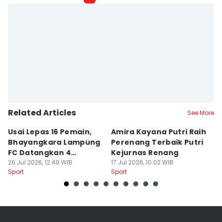
Related Articles
See More
Usai Lepas 16 Pemain,
Amira Kayana Putri Raih
K
Bhayangkara Lampung
Perenang Terbaik Putri
K
FC Datangkan 4
Kejurnas Renang
B
Rekrutan
26 Jul 2026, 12:49 WIB
17 Jul 2026, 10:02 WIB
P
12
Sport
Sport
Sp