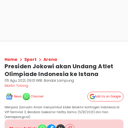
Home
Sport
Arena
Presiden Jokowi akan Undang Atlet
Olimpiade Indonesia ke Istana
05 Agu 2021, 09:01 WIB
Bandar Lampung
Martin Tobing
News
Channel
Add Us on Google
Menpora Zainudin Amali menyambut kloter terakhir kontingen Indonesia di
VIP Terminal 3, Bandara Soekarno–Hatta, Kamis (5/8/2021) dini hari.
(kemepora.go.id).