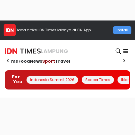
Baca artikel
IDN Times
lainnya di IDN App
Install
LAMPUNG
Home
Food
News
Sport
Travel
For
Indonesia Summit 2026
Soccer Times
Iklanin 
You