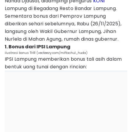
Nanda Djausal, didampingi pengurus
KONI
Lampung di Begadang Resto Bandar Lampung.
Sementara bonus dari Pemprov Lampung
diberikan sehari sebelumnya, Rabu (26/11/2025),
langsung oleh Wakil Gubernur Lampung, Jihan
Nurlela di Mahan Agung, rumah dinas gubernur.
1. Bonus dari IPSI Lampung
ilustrasi bonus THR (vecteezy.com/miftachul_huda)
IPSI Lampung memberikan bonus tali asih dalam
bentuk uang tunai dengan rincian: