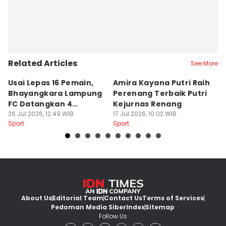
Related Articles
See More
Usai Lepas 16 Pemain,
Amira Kayana Putri Raih
K
Bhayangkara Lampung
Perenang Terbaik Putri
K
FC Datangkan 4
Kejurnas Renang
B
Rekrutan
26 Jul 2026, 12:49 WIB
17 Jul 2026, 10:02 WIB
P
12
Sport
Sport
Sp
About Us
Editorial Team
Contact Us
Terms of Services
Pedoman Media Siber
Index
Sitemap
Follow Us