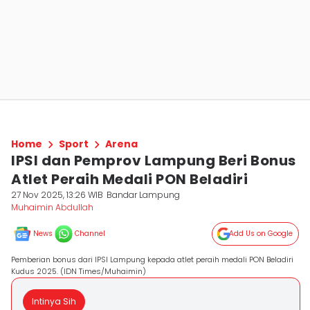
Home
Sport
Arena
IPSI dan Pemprov Lampung Beri Bonus
Atlet Peraih Medali PON Beladiri
27 Nov 2025, 13:26 WIB
Bandar Lampung
Muhaimin Abdullah
News
Channel
Add Us on Google
Pemberian bonus dari IPSI Lampung kepada atlet peraih medali PON Beladiri
Kudus 2025. (IDN Times/Muhaimin)
Intinya Sih