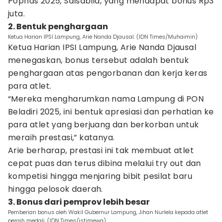
Popnas 2025, Salsabila, yang mendapat bonus Rp3
juta.
2. Bentuk penghargaan
Ketua Harian IPSI Lampung, Arie Nanda Djausal. (IDN Times/Muhaimin)
Ketua Harian IPSI Lampung, Arie Nanda Djausal
menegaskan, bonus tersebut adalah bentuk
penghargaan atas pengorbanan dan kerja keras
para atlet.
“Mereka mengharumkan nama Lampung di PON
Beladiri 2025, ini bentuk apresiasi dan perhatian ke
para atlet yang berjuang dan berkorban untuk
meraih prestasi,” katanya.
Arie berharap, prestasi ini tak membuat atlet
cepat puas dan terus dibina melalui try out dan
kompetisi hingga menjaring bibit pesilat baru
hingga pelosok daerah.
3. Bonus dari pemprov lebih besar
Pemberian bonus oleh Wakil Gubernur Lampung, Jihan Nurlela kepada atlet
peraih medali. (IDN Times/istimewa)