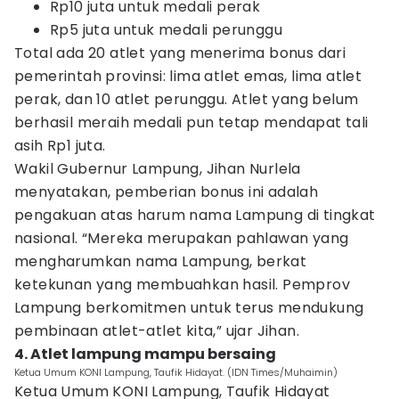
Rp10 juta untuk medali perak
Rp5 juta untuk medali perunggu
Total ada 20 atlet yang menerima bonus dari
pemerintah provinsi: lima atlet emas, lima atlet
perak, dan 10 atlet perunggu. Atlet yang belum
berhasil meraih medali pun tetap mendapat tali
asih Rp1 juta.
Wakil Gubernur Lampung, Jihan Nurlela
menyatakan, pemberian bonus ini adalah
pengakuan atas harum nama Lampung di tingkat
nasional. “Mereka merupakan pahlawan yang
mengharumkan nama Lampung, berkat
ketekunan yang membuahkan hasil. Pemprov
Lampung berkomitmen untuk terus mendukung
pembinaan atlet-atlet kita,” ujar Jihan.
4. Atlet lampung mampu bersaing
Ketua Umum KONI Lampung, Taufik Hidayat. (IDN Times/Muhaimin)
Ketua Umum KONI Lampung, Taufik Hidayat