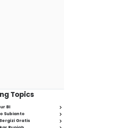
ng Topics
ur BI
o Subianto
ergizi Gratis
ukar Rupiah