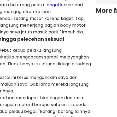
kan dua orang pelaku
begal
keluar dari
More 
g mengagetkan korban.
endali setang motor karena kaget. Tapi
 langsung menerjang bagian body motor
nya saya jatuh masuk parit," imbuh dia.
ingga pelecehan seksual
)
nyebut kedua pelaku langsung
seketika mengancam sambil melayangkan
an. Tidak hanya itu, ia juga diduga ditodong
pistol ini terus mengancam saya dan
maluan saya. Gak lama mereka langsung
rihnya.
, korban mendapat luka ringan dan rasa
erugian materil berupa satu unit sepeda
dua pelaku begal. "Barang-barang lainnya