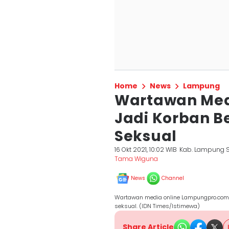
Home
News
Lampung
Wartawan Med
Jadi Korban B
Seksual
16 Okt 2021, 10:02 WIB
Kab. Lampung S
Tama Wiguna
News
Channel
Wartawan media online Lampungpro.com, 
seksual. (IDN Times/Istimewa)
Share Article