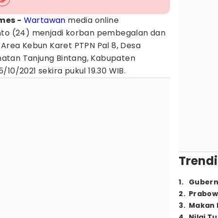
mes -
Wartawan
media online
nto (24) menjadi korban pembegalan dan
 Area Kebun Karet PTPN Pal 8, Desa
atan Tanjung Bintang, Kabupaten
/10/2021 sekira pukul 19.30 WIB.
Trendi
1
.
Gubern
2
.
Prabow
3
.
Makan B
4
.
Nilai T