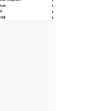
tus
FF
026