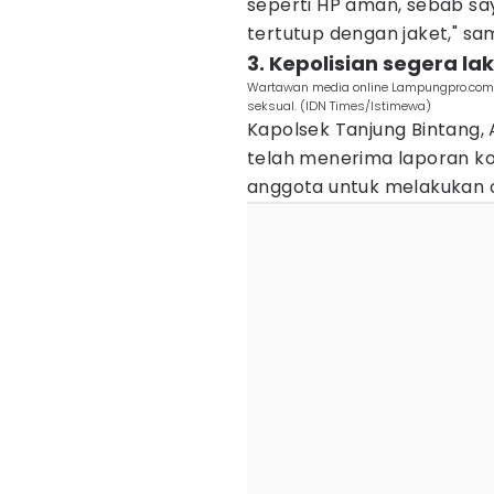
seperti HP aman, sebab say
tertutup dengan jaket," s
3. Kepolisian segera l
Wartawan media online Lampungpro.com, 
seksual. (IDN Times/Istimewa)
Kapolsek Tanjung Bintang,
telah menerima laporan k
anggota untuk melakukan o