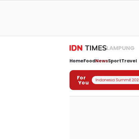
LAMPUNG
Home
Food
News
Sport
Travel
For
Indonesia Summit 202
You