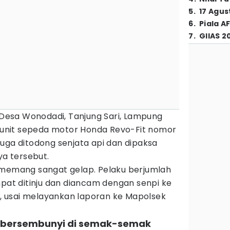
5
.
17 Agus
6
.
Piala A
7
.
GIIAS 2
esa Wonodadi, Tanjung Sari, Lampung
u unit sepeda motor Honda Revo-Fit nomor
diduga ditodong senjata api dan dipaksa
a tersebut.
 memang sangat gelap. Pelaku berjumlah
mpat ditinju dan diancam dengan senpi ke
ri, usai melayankan laporan ke Mapolsek
t bersembunyi di semak-semak