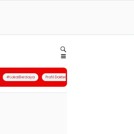
#LokalBerdaya
Profil Dokter
Quiz
Join Community