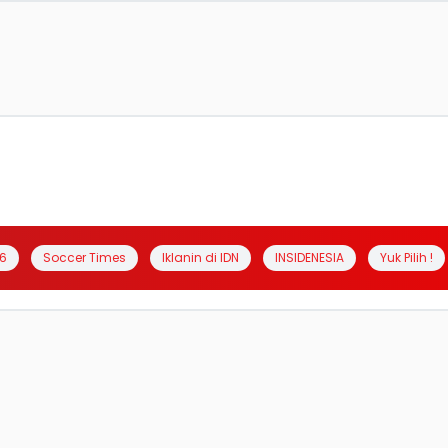
6
Soccer Times
Iklanin di IDN
INSIDENESIA
Yuk Pilih !