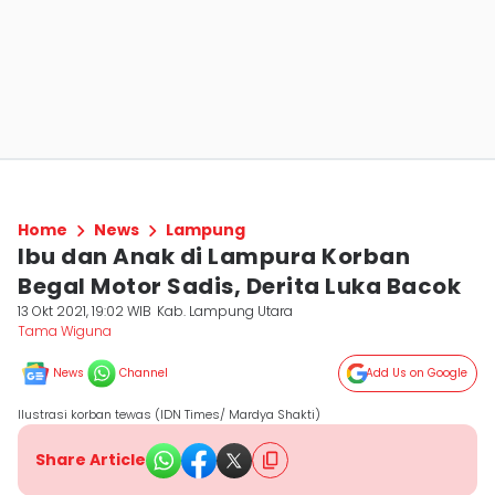
Home
News
Lampung
Ibu dan Anak di Lampura Korban
Begal Motor Sadis, Derita Luka Bacok
13 Okt 2021, 19:02 WIB
Kab. Lampung Utara
Tama Wiguna
News
Channel
Add Us on Google
Ilustrasi korban tewas (IDN Times/ Mardya Shakti)
Share Article