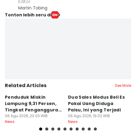
Editor
Martin Tobing
Tonton lebih seru di
Related Articles
See More
Penduduk Miskin
Dua Sales Modus Beli Es
Vi
Lampung 9,31 Persen,
Pakai Uang Diduga
P
Tingkat Pengangguran
Palsu, Ini yang Terjadi
S
Terbuka Naik
06 Agu 2026, 20:03 WIB
06 Agu 2026, 19:02 WIB
06
News
News
Ne