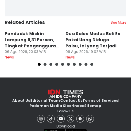
Related Articles
See More
Penduduk Miskin
Dua Sales Modus Beli Es
Vi
Lampung 9,31 Persen,
Pakai Uang Diduga
P
Tingkat Pengangguran
Palsu, Ini yang Terjadi
S
Terbuka Naik
06 Agu 2026, 20:03 WIB
06 Agu 2026, 19:02 WIB
06
News
News
Ne
About Us
Editorial Team
Contact Us
Terms of Services
Pedoman Media Siber
Index
Sitemap
Follow Us
Download