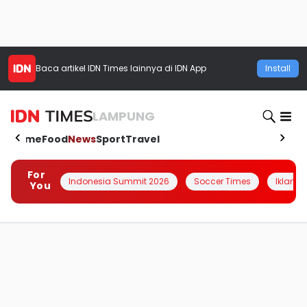
Baca artikel
IDN Times
lainnya di IDN App
Install
LAMPUNG
Home
Food
News
Sport
Travel
For
Indonesia Summit 2026
Soccer Times
Iklanin 
You