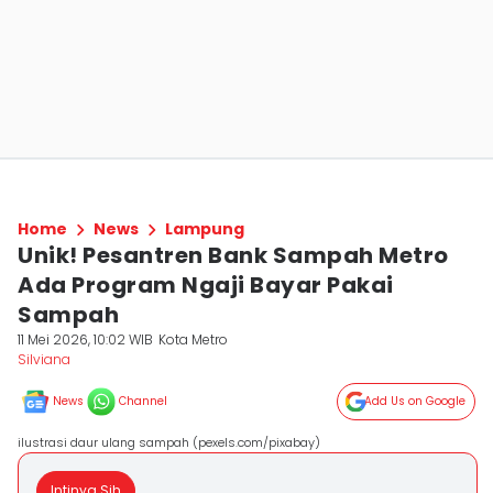
Home
News
Lampung
Unik! Pesantren Bank Sampah Metro
Ada Program Ngaji Bayar Pakai
Sampah
11 Mei 2026, 10:02 WIB
Kota Metro
Silviana
News
Channel
Add Us on Google
ilustrasi daur ulang sampah (pexels.com/pixabay)
Intinya Sih