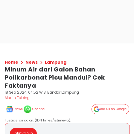
Home
News
Lampung
Minum Air dari Galon Bahan
Polikarbonat Picu Mandul? Cek
Faktanya
18 Sep 2024, 04:52 WIB
Bandar Lampung
Martin Tobing
News
Channel
Add Us on Google
Ilustrasi air galon. (IDN Times/istimewa).
Intinya Sih