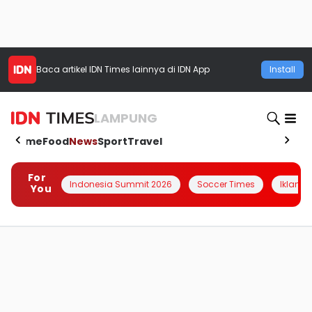
Baca artikel
IDN Times
lainnya di IDN App
Install
LAMPUNG
Home
Food
News
Sport
Travel
For
Indonesia Summit 2026
Soccer Times
Iklanin 
You