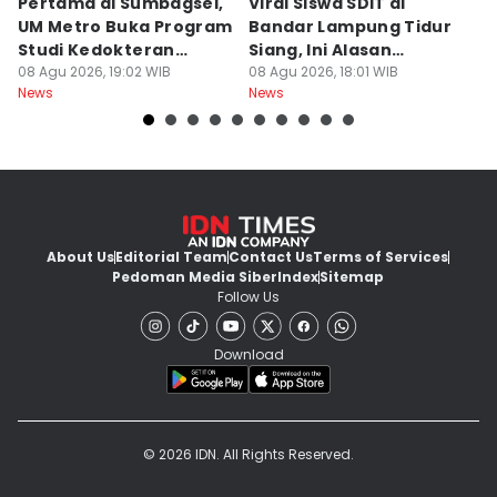
Pertama di Sumbagsel,
Viral Siswa SDIT di
C
UM Metro Buka Program
Bandar Lampung Tidur
d
Studi Kedokteran
Siang, Ini Alasan
B
Hewan
08 Agu 2026, 19:02 WIB
Sekolah
08 Agu 2026, 18:01 WIB
08
News
News
Ne
About Us
Editorial Team
Contact Us
Terms of Services
Pedoman Media Siber
Index
Sitemap
Follow Us
Download
© 2026 IDN. All Rights Reserved.