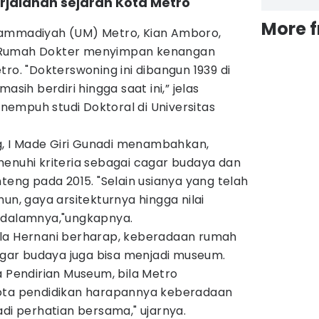
rjalanan sejarah Kota Metro
More 
hammadiyah (UM) Metro, Kian Amboro,
 Rumah Dokter menyimpan kenangan
ro. "Dokterswoning ini dibangun 1939 di
asih berdiri hingga saat ini,” jelas
empuh studi Doktoral di Universitas
 I Made Giri Gunadi menambahkan,
menuhi kriteria sebagai cagar budaya dan
nteng pada 2015. "Selain usianya yang telah
un, gaya arsitekturnya hingga nilai
idalamnya,"ungkapnya.
lla Hernani berharap, keberadaan rumah
cagar budaya juga bisa menjadi museum.
a Pendirian Museum, bila Metro
kota pendidikan harapannya keberadaan
adi perhatian bersama," ujarnya.