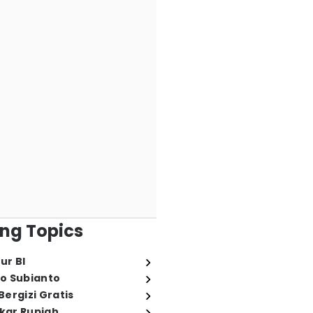
ng Topics
ur BI
o Subianto
ergizi Gratis
ukar Rupiah