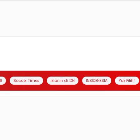
6
Soccer Times
Iklanin di IDN
INSIDENESIA
Yuk Pilih !