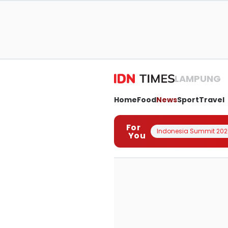
LAMPUNG
Home
Food
News
Sport
Travel
For
Indonesia Summit 202
You