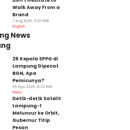
Don't Hesitate to
Walk Away From a
Brand
7 Aug 2026, 11:00 WIB
English
ing News
ung
26 Kepala SPPG di
Lampung Dipecat
BGN, Apa
Pemicunya?
05 Agu 2026, 16:02 WIB
News
Detik-detik Satelit
Lampung-1
Meluncur ke Orbit,
Gubernur Titip
Pesan