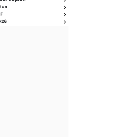
tus
FF
026