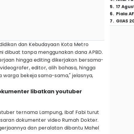
5
.
17 Agus
6
.
Piala A
7
.
GIIAS 2
ndidikan dan Kebudayaan Kota Metro
ini dibuat tanpa menggunakan dana APBD.
erjaan hingga editing dikerjakan bersama-
ideografer, editor, alih bahasa, hingga
warga bekeja sama-sama," jelasnya,
okumenter libatkan youtuber
tuber ternama Lampung, Ibaf Fabi turut
saran dokumenter video Rumah Dokter.
gerjaannya dan peralatan dibantu Mahel