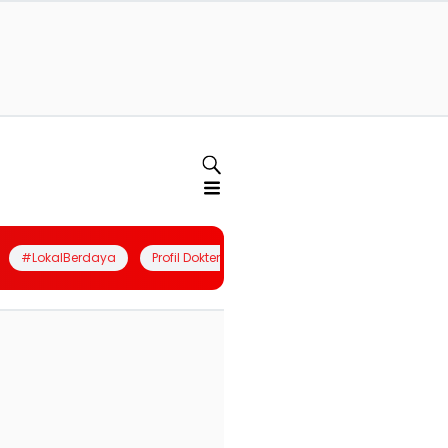
#LokalBerdaya
Profil Dokter
Quiz
Join Community