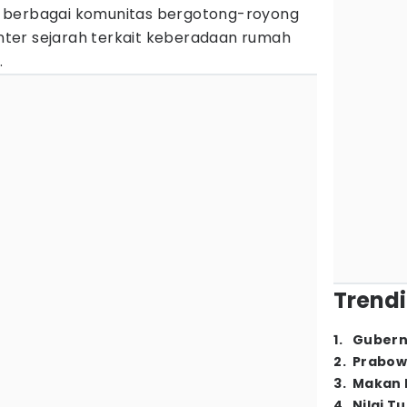
 berbagai komunitas bergotong-royong
ter sejarah terkait keberadaan rumah
.
Trendi
1
.
Gubern
2
.
Prabow
3
.
Makan B
4
.
Nilai T