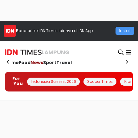
Baca artikel
IDN Times
lainnya di IDN App
Install
LAMPUNG
Home
Food
News
Sport
Travel
For
Indonesia Summit 2026
Soccer Times
Iklanin 
You