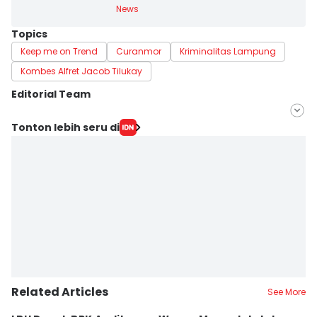
News
Topics
Keep me on Trend
Curanmor
Kriminalitas Lampung
Kombes Alfret Jacob Tilukay
Editorial Team
Editor
Tonton lebih seru di
Tama Wiguna
Editor
Martin Tobing
Related Articles
See More