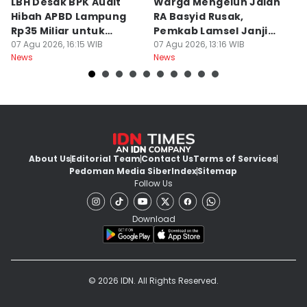
LBH Desak BPK Audit
Warga Mengeluh Jalan
B
Hibah APBD Lampung
RA Basyid Rusak,
Pe
Rp35 Miliar untuk
Pemkab Lamsel Janji
P
Kejaksaan
07 Agu 2026, 16:15 WIB
Segera Perbaiki
07 Agu 2026, 13:16 WIB
D
07
News
News
Ne
About Us
Editorial Team
Contact Us
Terms of Services
Pedoman Media Siber
Index
Sitemap
Follow Us
Download
© 2026 IDN. All Rights Reserved.