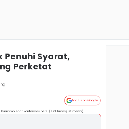
k Penuhi Syarat,
g Perketat
ung
Add Us on Google
Purnomo saat konferensi pers. (IDN Times/Istimewa)