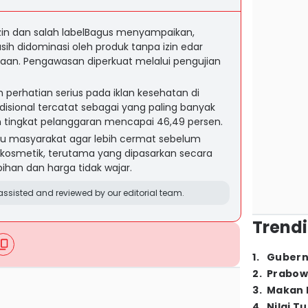
zin dan salah labelBagus menyampaikan,
ih didominasi oleh produk tanpa izin edar
aan. Pengawasan diperkuat melalui pengujian
 perhatian serius pada iklan kesehatan di
radisional tercatat sebagai yang paling banyak
 tingkat pelanggaran mencapai 46,49 persen.
masyarakat agar lebih cermat sebelum
kosmetik, terutama yang dipasarkan secara
ihan dan harga tidak wajar.
ssisted and reviewed by our editorial team.
Trendi
1
.
Gubern
2
.
Prabow
3
.
Makan B
4
.
Nilai T