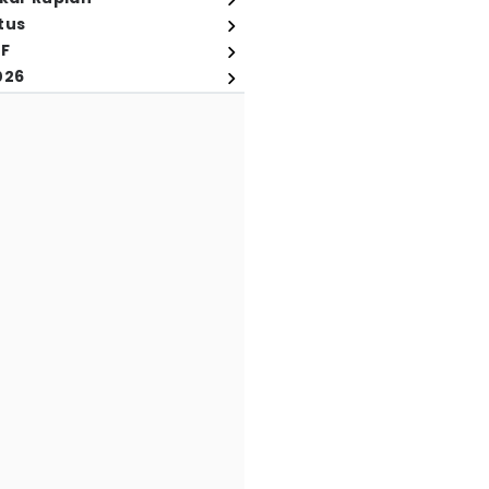
tus
FF
026