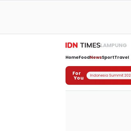
LAMPUNG
Home
Food
News
Sport
Travel
For
Indonesia Summit 202
You