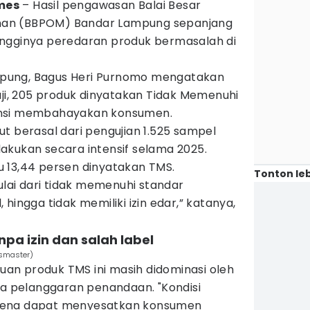
imes
– Hasil pengawasan Balai Besar
an (BBPOM) Bandar Lampung sepanjang
ingginya peredaran produk bermasalah di
pung, Bagus Heri Purnomo mengatakan
uji, 205 produk dinyatakan Tidak Memenuhi
ensi membahayakan konsumen.
t berasal dari pengujian 1.525 sampel
akukan secara intensif selama 2025.
 13,44 persen dinyatakan TMS.
Tonton leb
ai dari tidak memenuhi standar
hingga tidak memiliki izin edar,” katanya,
npa izin dan salah label
ssmaster)
n produk TMS ini masih didominasi oleh
ta pelanggaran penandaan. "Kondisi
 karena dapat menyesatkan konsumen