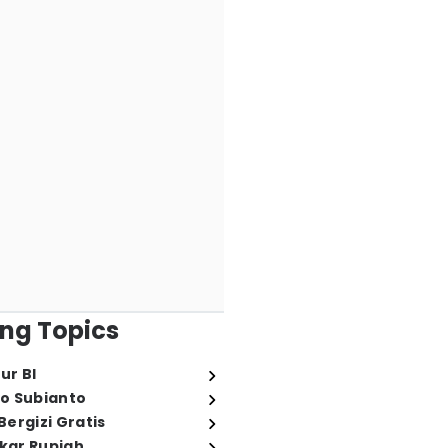
ng Topics
ur BI
o Subianto
ergizi Gratis
ukar Rupiah