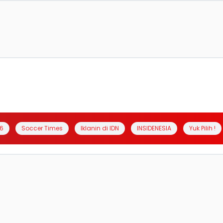
6
Soccer Times
Iklanin di IDN
INSIDENESIA
Yuk Pilih !