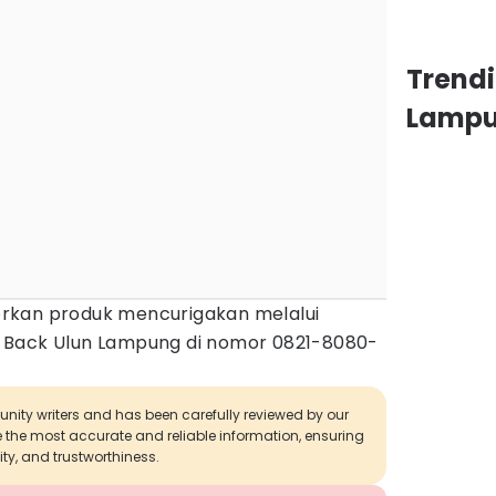
Trend
Lamp
rkan produk mencurigakan melalui
 Back Ulun Lampung di nomor 0821-8080-
munity writers and has been carefully reviewed by our
de the most accurate and reliable information, ensuring
ity, and trustworthiness.