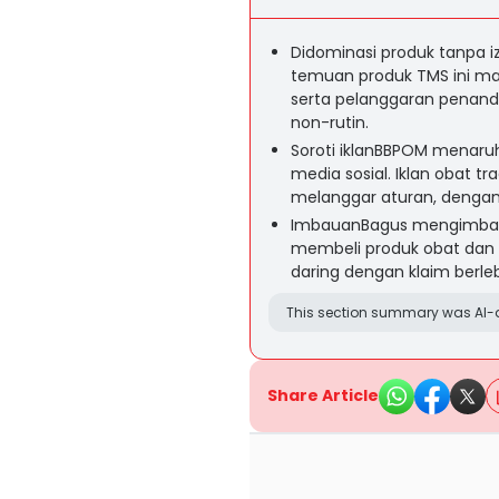
Didominasi produk tanpa i
temuan produk TMS ini mas
serta pelanggaran penand
non-rutin.
Soroti iklanBBPOM menaruh
media sosial. Iklan obat t
melanggar aturan, dengan
ImbauanBagus mengimbau 
membeli produk obat dan 
daring dengan klaim berleb
This section summary was AI-a
Share Article