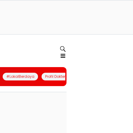
#LokalBerdaya
Profil Dokter
Quiz
Join Community