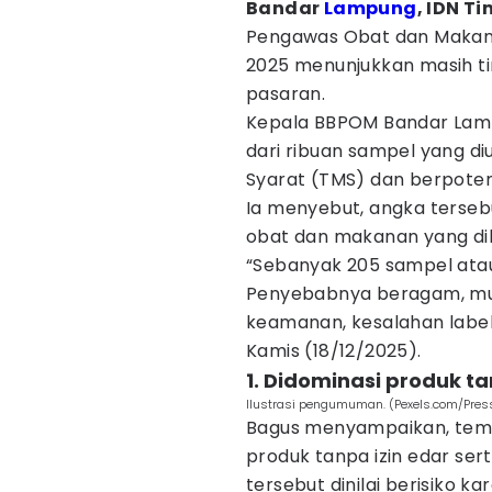
Bandar
Lampung
, IDN T
Pengawas Obat dan Makan
2025 menunjukkan masih t
pasaran.
Kepala BBPOM Bandar Lam
dari ribuan sampel yang di
Syarat (TMS) dan berpot
Ia menyebut, angka tersebu
obat dan makanan yang dil
“Sebanyak 205 sampel atau
Penyebabnya beragam, mul
keamanan, kesalahan label, 
Kamis (18/12/2025).
1. Didominasi produk ta
Ilustrasi pengumuman. (Pexels.com/Pre
Bagus menyampaikan, temua
produk tanpa izin edar ser
tersebut dinilai berisiko