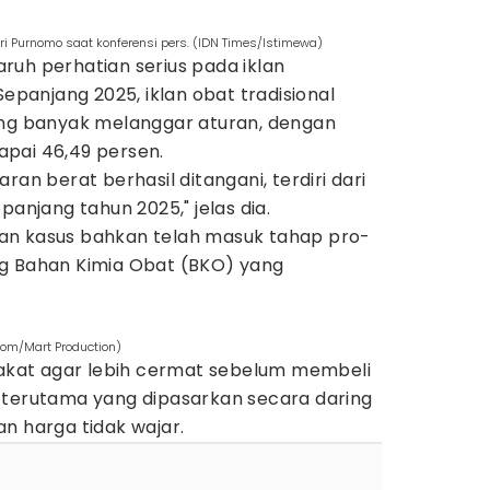
 Purnomo saat konferensi pers. (IDN Times/Istimewa)
ruh perhatian serius pada iklan
Sepanjang 2025, iklan obat tradisional
ing banyak melanggar aturan, dengan
pai 46,49 persen.
ran berat berhasil ditangani, terdiri dari
panjang tahun 2025," jelas dia.
an kasus bahkan telah masuk tahap pro-
g Bahan Kimia Obat (BKO) yang
.com/Mart Production)
kat agar lebih cermat sebelum membeli
 terutama yang dipasarkan secara daring
n harga tidak wajar.