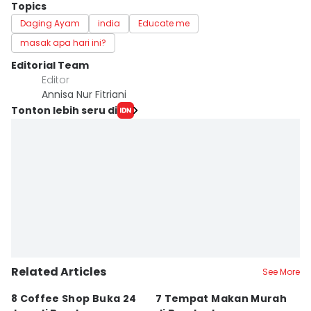
Topics
Daging Ayam
india
Educate me
masak apa hari ini?
Editorial Team
Editor
Annisa Nur Fitriani
Tonton lebih seru di
Related Articles
See More
8 Coffee Shop Buka 24
7 Tempat Makan Murah
Ni