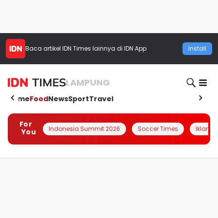
Baca artikel
IDN Times
lainnya di IDN App
Install
LAMPUNG
Home
Food
News
Sport
Travel
For
Indonesia Summit 2026
Soccer Times
Iklanin 
You