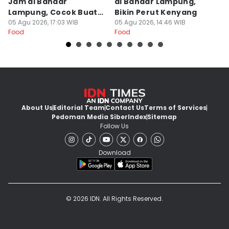
Jam di Bandar
di Bandar Lampung,
L
Lampung, Cocok Buat
Bikin Perut Kenyang
J
Begadang
05 Agu 2026, 17:03 WIB
05 Agu 2026, 14:46 WIB
L
29
Food
Food
Fo
About Us
Editorial Team
Contact Us
Terms of Services
Pedoman Media Siber
Index
Sitemap
Follow Us
Download
© 2026 IDN. All Rights Reserved.