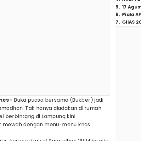
5
.
17 Agus
6
.
Piala A
7
.
GIIAS 2
mes -
Buka puasa bersama (Bukber) jadi
amadhan. Tak hanya diadakan di rumah
el berbintang di Lampung kini
er mewah dengan menu-menu khas
tir, karena di awal Ramadhan 2024 ini ada