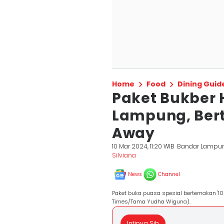
Home
Food
Dining Guid
Paket Bukber 
Lampung, Bert
Away
10 Mar 2024, 11:20 WIB
Bandar Lampu
Silviana
News
Channel
Paket buka puasa spesial bertemakan '10
Times/Tama Yudha Wiguna).
Intinya Sih