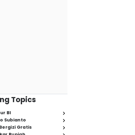
ng Topics
ur BI
o Subianto
ergizi Gratis
ukar Rupiah