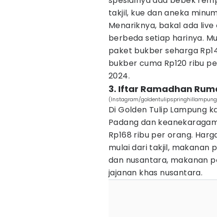
spesialnya ada bebek remp
takjil, kue dan aneka minu
Menariknya, bakal ada liv
berbeda setiap harinya. Mu
paket bukber seharga Rp140
bukber cuma Rp120 ribu pe
2024.
3. Iftar Ramadhan Ru
(Instagram/goldentulipspringhillampung
Di Golden Tulip Lampung k
Padang dan keanekaragama
Rp168 ribu per orang. Har
mulai dari takjil, makana
dan nusantara, makanan p
jajanan khas nusantara.