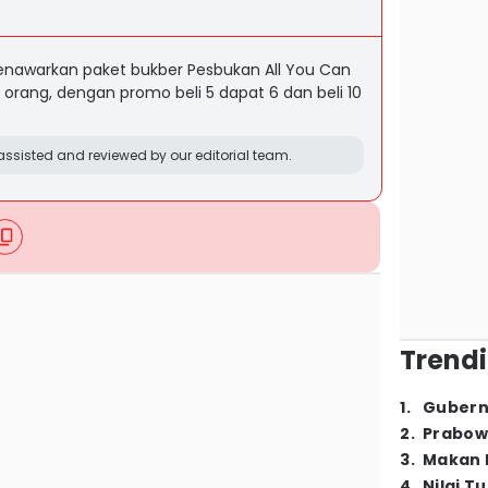
nawarkan paket bukber Pesbukan All You Can
 orang, dengan promo beli 5 dapat 6 dan beli 10
ssisted and reviewed by our editorial team.
Trendi
1
.
Gubern
2
.
Prabow
3
.
Makan B
4
.
Nilai T