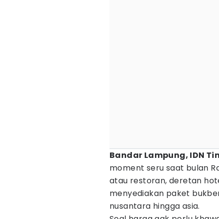
Bandar Lampung, IDN Ti
moment seru saat bulan R
atau restoran, deretan hot
menyediakan paket bukb
nusantara hingga asia.
Soal harga gak perlu khawa