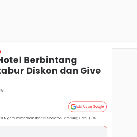
e
Hotel Berbintang
abur Diskon dan Give
ng
Add Us on Google
01 Nights Ramadhan Iftar' di Sheraton Lampung Hotel. (IDN