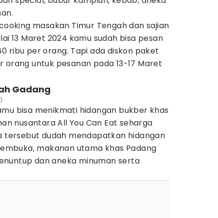
ah special, bubur kampiun, kebab, aneka
man.
e cooking masakan Timur Tengah dan sajian
lai 13 Maret 2024 kamu sudah bisa pesan
 ribu per orang. Tapi ada diskon paket
r orang untuk pesanan pada 13-17 Maret
mah Gadang
)
amu bisa menikmati hidangan bukber khas
n nusantara All You Can Eat seharga
ga tersebut dudah mendapatkan hidangan
n pembuka, makanan utama khas Padang
enuntup dan aneka minuman serta