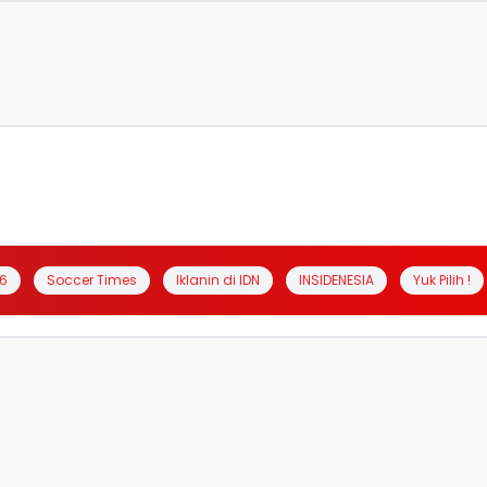
6
Soccer Times
Iklanin di IDN
INSIDENESIA
Yuk Pilih !