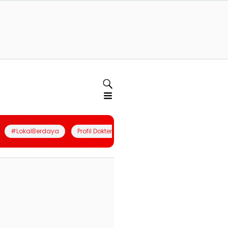
#LokalBerdaya
Profil Dokter
Quiz
Join Community