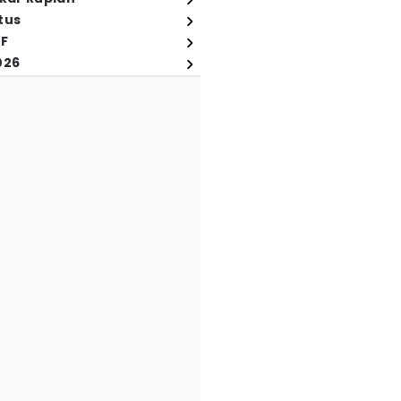
tus
FF
026