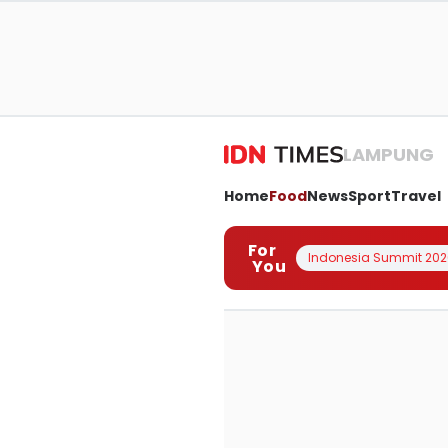
LAMPUNG
Home
Food
News
Sport
Travel
For
Indonesia Summit 202
You