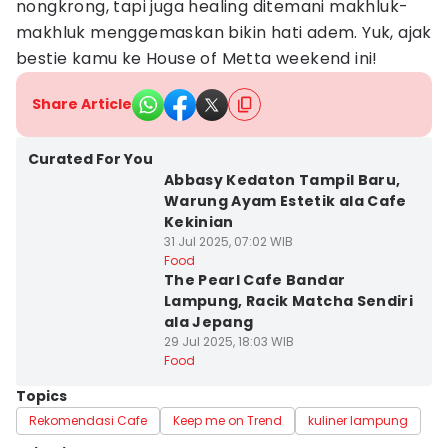
nongkrong, tapi juga healing ditemani makhluk-
makhluk menggemaskan bikin hati adem. Yuk, ajak
bestie kamu ke House of Metta weekend ini!
Share Article
Curated For You
Abbasy Kedaton Tampil Baru,
Warung Ayam Estetik ala Cafe
Kekinian
31 Jul 2025, 07:02 WIB
Food
The Pearl Cafe Bandar
Lampung, Racik Matcha Sendiri
ala Jepang
29 Jul 2025, 18:03 WIB
Food
Topics
Rekomendasi Cafe
Keep me on Trend
kuliner lampung