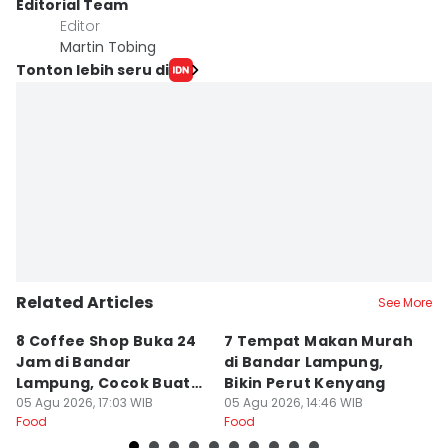
Editorial Team
Editor
Martin Tobing
Tonton lebih seru di
Related Articles
See More
8 Coffee Shop Buka 24
7 Tempat Makan Murah
Ni
Jam di Bandar
di Bandar Lampung,
L
Lampung, Cocok Buat
Bikin Perut Kenyang
J
Begadang
05 Agu 2026, 17:03 WIB
05 Agu 2026, 14:46 WIB
L
29
Food
Food
Fo