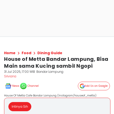
Home
Food
Dining Guide
House of Metta Bandar Lampung, Bisa
Main sama Kucing sambil Ngopi
31 Jul 2025, 17:00 WIB
Bandar Lampung
Silviana
News
Channel
Add Us on Google
House Of Metta Cafe Bandar Lampung (Instagram/houseof_metta)
Intinya Sih