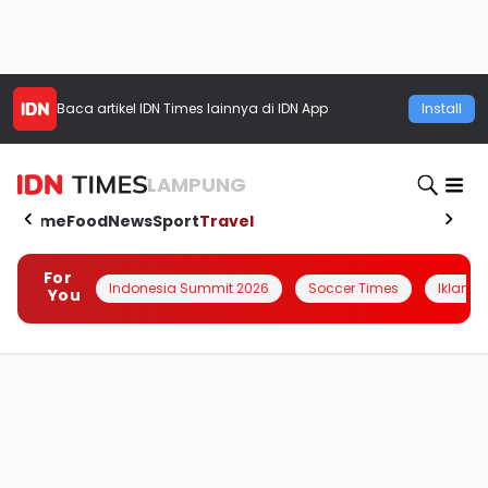
Baca artikel
IDN Times
lainnya di IDN App
Install
LAMPUNG
Home
Food
News
Sport
Travel
For
Indonesia Summit 2026
Soccer Times
Iklanin 
You