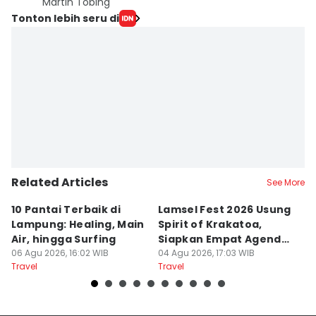
Martin Tobing
Tonton lebih seru di
Related Articles
See More
10 Pantai Terbaik di
Lamsel Fest 2026 Usung
Ho
Lampung: Healing, Main
Spirit of Krakatoa,
La
Air, hingga Surfing
Siapkan Empat Agenda
B
06 Agu 2026, 16:02 WIB
Utama
04 Agu 2026, 17:03 WIB
26
Travel
Travel
Tr