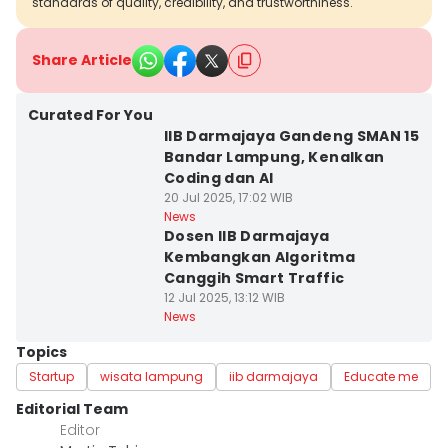
standards of quality, credibility, and trustworthiness.
Share Article
Curated For You
IIB Darmajaya Gandeng SMAN 15
Bandar Lampung, Kenalkan
Coding dan AI
20 Jul 2025, 17:02 WIB
News
Dosen IIB Darmajaya
Kembangkan Algoritma
Canggih Smart Traffic
12 Jul 2025, 13:12 WIB
News
Topics
Startup
wisata lampung
iib darmajaya
Educate me
Editorial Team
Editor