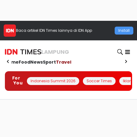
Baca artikel
IDN Times
lainnya di IDN App
Install
LAMPUNG
Home
Food
News
Sport
Travel
For
Indonesia Summit 2026
Soccer Times
Iklanin 
You