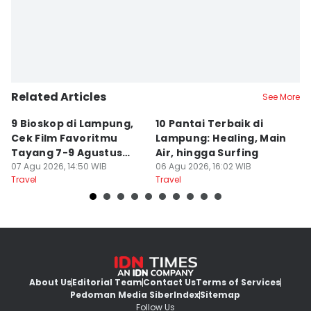
Related Articles
See More
9 Bioskop di Lampung,
10 Pantai Terbaik di
L
Cek Film Favoritmu
Lampung: Healing, Main
Sp
Tayang 7-9 Agustus
Air, hingga Surfing
S
2026
07 Agu 2026, 14:50 WIB
06 Agu 2026, 16:02 WIB
U
04
Travel
Travel
Tr
About Us
Editorial Team
Contact Us
Terms of Services
Pedoman Media Siber
Index
Sitemap
Follow Us