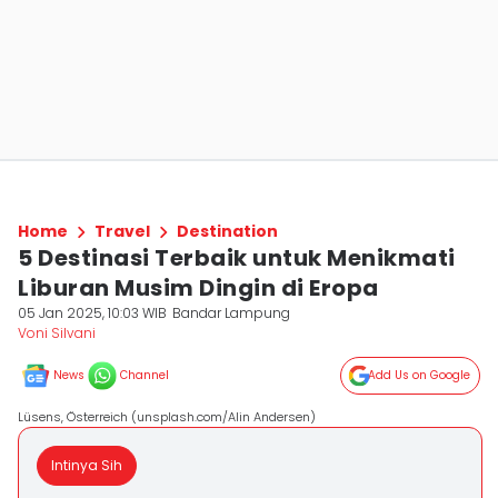
Home
Travel
Destination
5 Destinasi Terbaik untuk Menikmati
Liburan Musim Dingin di Eropa
05 Jan 2025, 10:03 WIB
Bandar Lampung
Voni Silvani
News
Channel
Add Us on Google
Lüsens, Österreich (unsplash.com/Alin Andersen)
Intinya Sih