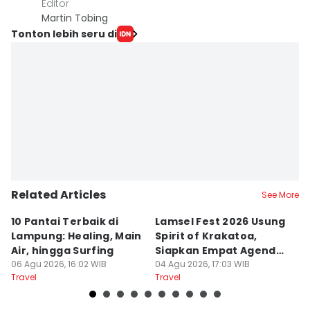
Editor
Martin Tobing
Tonton lebih seru di
Related Articles
See More
10 Pantai Terbaik di
Lamsel Fest 2026 Usung
Ho
Lampung: Healing, Main
Spirit of Krakatoa,
La
Air, hingga Surfing
Siapkan Empat Agenda
B
06 Agu 2026, 16:02 WIB
Utama
04 Agu 2026, 17:03 WIB
26
Travel
Travel
Tr