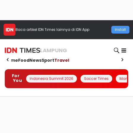
Baca artikel
IDN Times
lainnya di IDN App
Install
LAMPUNG
Home
Food
News
Sport
Travel
For
Indonesia Summit 2026
Soccer Times
Iklanin 
You