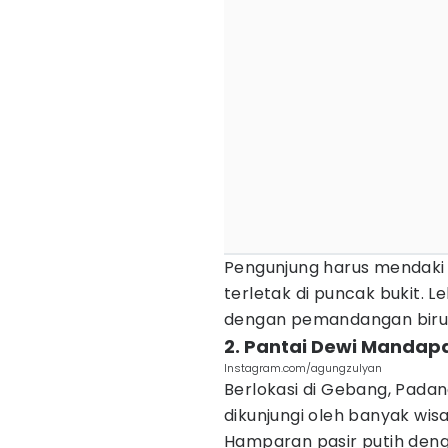
Pengunjung harus mendak
terletak di puncak bukit. 
dengan pemandangan biruny
2. Pantai Dewi Mandap
Instagram.com/agungzulyan
Berlokasi di Gebang, Pada
dikunjungi oleh banyak wis
Hamparan pasir putih de