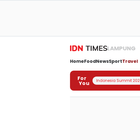
LAMPUNG
Home
Food
News
Sport
Travel
For
Indonesia Summit 202
You