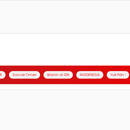
6
Soccer Times
Iklanin di IDN
INSIDENESIA
Yuk Pilih !