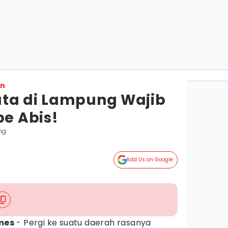
on
ta di Lampung Wajib
be Abis!
ng
Add Us on Google
mes
- Pergi ke suatu daerah rasanya