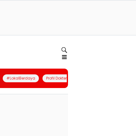
#LokalBerdaya
Profil Dokter
Quiz
Join Community