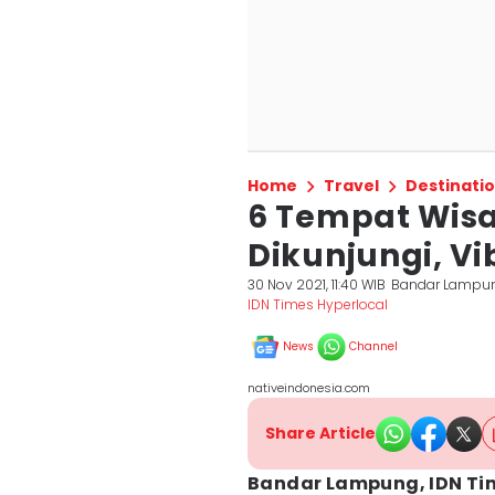
Home
Travel
Destinati
6 Tempat Wisa
Dikunjungi, Vi
30 Nov 2021, 11:40 WIB
Bandar Lampu
IDN Times Hyperlocal
News
Channel
nativeindonesia.com
Share Article
Bandar Lampung, IDN Ti