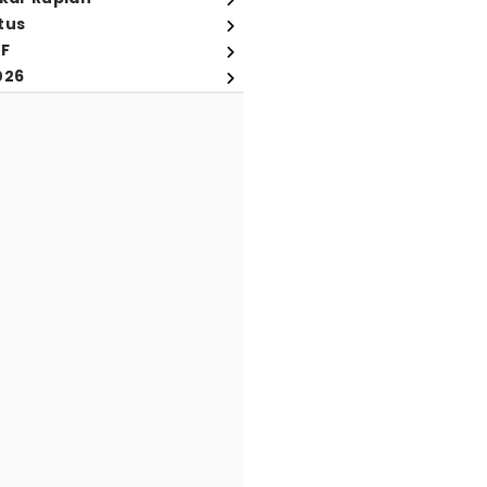
tus
FF
026