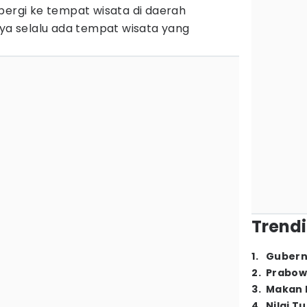
pergi ke tempat wisata di daerah
nya selalu ada tempat wisata yang
Trendi
1
.
Gubern
2
.
Prabow
3
.
Makan B
4
.
Nilai T