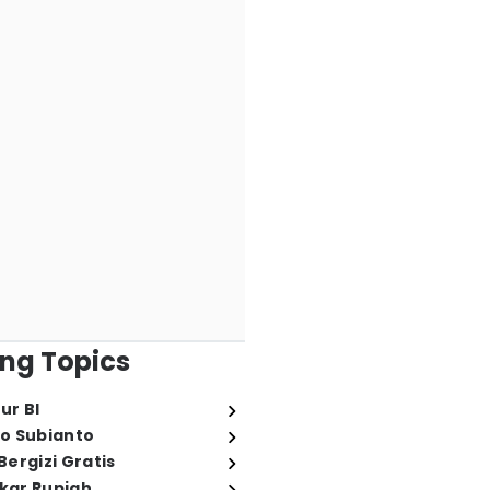
ng Topics
ur BI
o Subianto
ergizi Gratis
ukar Rupiah