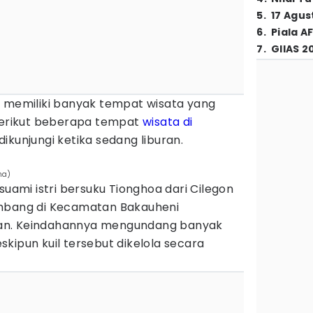
5
.
17 Agus
6
.
Piala A
7
.
GIIAS 2
, memiliki banyak tempat wisata yang
 Berikut beberapa tempat
wisata di
ikunjungi ketika sedang liburan.
na)
suami istri bersuku Tionghoa dari Cilegon
umbang di Kecamatan Bakauheni
an. Keindahannya mengundang banyak
kipun kuil tersebut dikelola secara