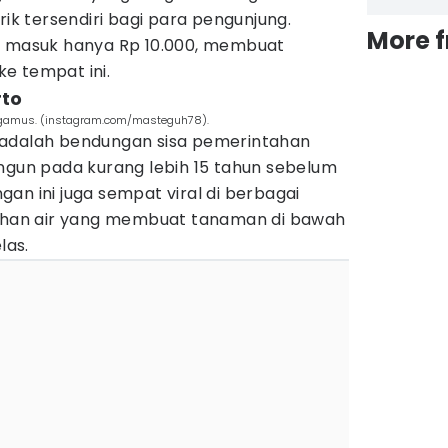
rik tersendiri bagi para pengunjung.
More 
t masuk hanya Rp 10.000, membuat
e tempat ini.
rto
ggamus. (instagram.com/masteguh78).
 adalah bendungan sisa pemerintahan
angun pada kurang lebih 15 tahun sebelum
an ini juga sempat viral di berbagai
nihan air yang membuat tanaman di bawah
las.